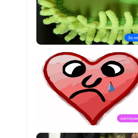
За н
езотери