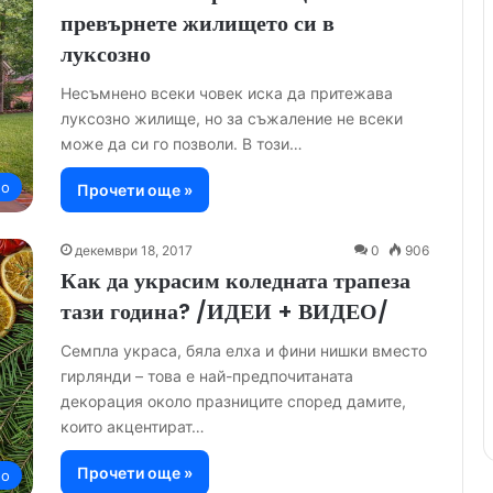
превърнете жилището си в
луксозно
Несъмнено всеки човек иска да притежава
луксозно жилище, но за съжаление не всеки
може да си го позволи. В този…
но
Прочети още »
декември 18, 2017
0
906
Как да украсим коледната трапеза
тази година? /ИДЕИ + ВИДЕО/
Семпла украса, бяла елха и фини нишки вместо
гирлянди – това е най-предпочитаната
декорация около празниците според дамите,
които акцентират…
Прочети още »
но