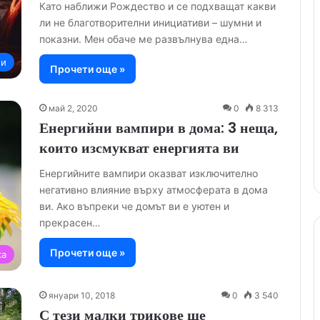
Като наближи Рождество и се подхващат какви
ли не благотворителни инициативи – шумни и
показни. Мен обаче ме развълнува една…
ии
Прочети още »
май 2, 2020
0
8 313
Енергийни вампири в дома: 3 неща,
които изсмукват енергията ви
Енергийните вампири оказват изключително
негативно влияние върху атмосферата в дома
ви. Ако въпреки че домът ви е уютен и
прекрасен…
Прочети още »
ка
януари 10, 2018
0
3 540
С тези малки трикове ще