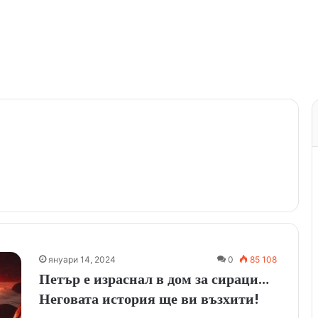
януари 14, 2024
0
85 108
Петър е израснал в дом за сираци…
Неговата история ще ви възхити!