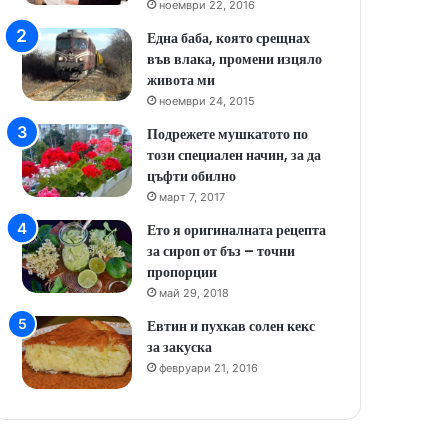
ноември 22, 2016
Една баба, която срещнах
във влака, промени изцяло
живота ми
ноември 24, 2015
Подрежете мушкатото по
този специален начин, за да
цъфти обилно
март 7, 2017
Ето я оригиналната рецепта
за сироп от бъз – точни
пропорции
май 29, 2018
Евтин и пухкав солен кекс
за закуска
февруари 21, 2016