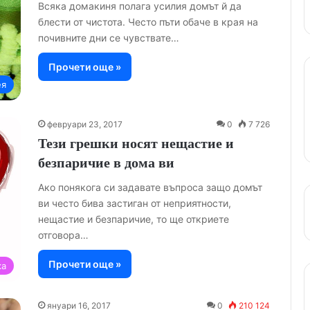
Всяка домакиня полага усилия домът й да
блести от чистота. Често пъти обаче в края на
почивните дни се чувствате…
Прочети още »
ея
февруари 23, 2017
0
7 726
Тези грешки носят нещастие и
безпаричие в дома ви
Ако понякога си задавате въпроса защо домът
ви често бива застиган от неприятности,
нещастие и безпаричие, то ще откриете
отговора…
Прочети още »
ка
януари 16, 2017
0
210 124