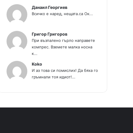
Данаил Георгиев
Всичко е наред, нещата.са Ок...
Григор Григоров
При възпалено гърло направете
компрес. Вземете малка носна
к...
Koko
И аз това си помислих! Да бяха го
гръмнали тоя идиот!...