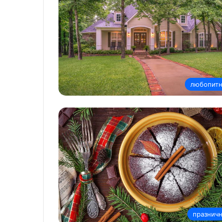
любопит
празнич