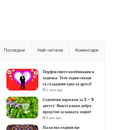
Последни
Най-четени
Коментари
Перфектните комбинации в
зодиака: Тези зодии сякаш
са създадени една за друга!
2 часа ago
Седмичен хороскоп за 3 – 9
август: Вижте какво добро
предстои за вашата зодия!
6 дни ago
На колко години ще