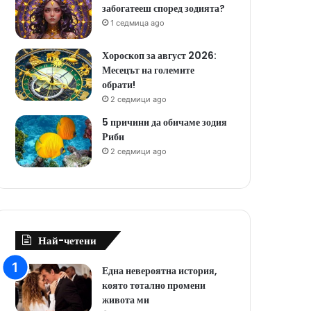
забогатееш според зодията?
1 седмица ago
Хороскоп за август 2026:
Месецът на големите
обрати!
2 седмици ago
5 причини да обичаме зодия
Риби
2 седмици ago
Най-четени
Една невероятна история,
която тотално промени
живота ми