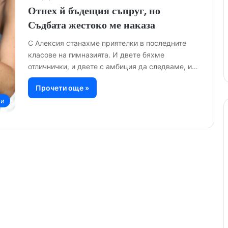
Отнех й бъдещия съпруг, но
Съдбата жестоко ме наказа
С Алексия станахме приятелки в последните
класове на гимназията. И двете бяхме
отличнички, и двете с амбиция да следваме, и…
Прочети още »
ии