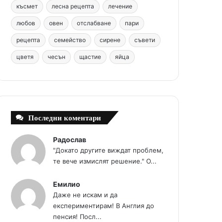
k
s
a
късмет
лесна рецепта
лечение
любов
овен
отслабване
пари
t
m
рецепта
семейство
сирене
съвети
цветя
чесън
щастие
яйца
Последни коментари
Радослав
"Докато другите виждат проблем,
те вече измислят решение." О...
Емилио
Даже не искам и да
експериментирам! В Англия до
пенсия! Посл...