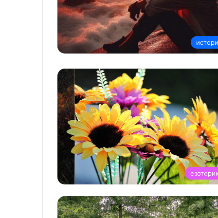
истор
езотери