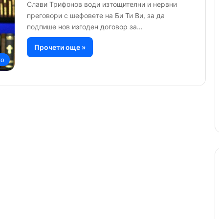
Слави Трифонов води изтощителни и нервни
преговори с шефовете на Би Ти Ви, за да
подпише нов изгоден договор за…
Прочети още »
ко