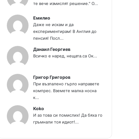
те вече измислят решение." О...
Емилио
Даже не искам и да
експериментирам! В Англия до
пенсия! Посл...
Данаил Георгиев
Всичко е наред, нещата.са Ок...
Григор Григоров
При възпалено гърло направете
компрес. Вземете малка носна
к...
Koko
И аз това си помислих! Да бяха го
гръмнали тоя идиот!...