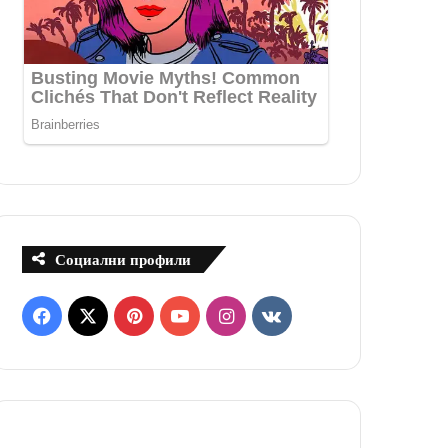
Социални профили
F
X
P
Y
I
v
a
i
o
n
k
c
n
u
s
.
e
t
T
t
c