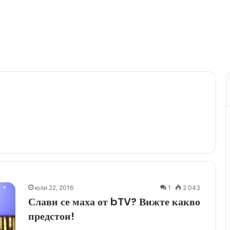
юли 22, 2016
1
2 043
Слави се маха от bTV? Вижте какво
предстои!