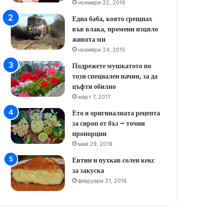
ноември 22, 2016
Една баба, която срещнах
във влака, промени изцяло
живота ми
ноември 24, 2015
Подрежете мушкатото по
този специален начин, за да
цъфти обилно
март 7, 2017
Ето я оригиналната рецепта
за сироп от бъз – точни
пропорции
май 29, 2018
Евтин и пухкав солен кекс
за закуска
февруари 21, 2016