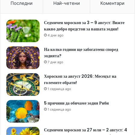
Последни
Най-четени
Коментари
Седмичен хороскоп за 3 – 9 август: Вижте
какво добро предстои за вашата зодия!
4 дни ago
На колко години ще забогатееш според
зодията?
7 дни ago
Хороскоп за август 2026: Месецът на
големите обрати!
1 седмица ago
5 причини да обичаме зодия Риби
1 седмица ago
Седмичен хороскоп за 27 юли – 2 август: 4