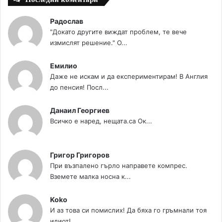
Радослав
"Докато другите виждат проблем, те вече
измислят решение." О...
Емилио
Даже не искам и да експериментирам! В Англия
до пенсия! Посл...
Данаил Георгиев
Всичко е наред, нещата.са Ок...
Григор Григоров
При възпалено гърло направете компрес.
Вземете малка носна к...
Koko
И аз това си помислих! Да бяха го гръмнали тоя
идиот!...