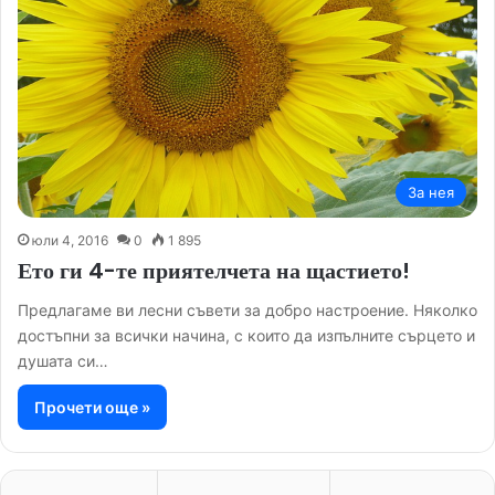
За нея
юли 4, 2016
0
1 895
Ето ги 4-те приятелчета на щастието!
Предлагаме ви лесни съвети за добро настроение. Няколко
достъпни за всички начина, с които да изпълните сърцето и
душата си…
Прочети още »