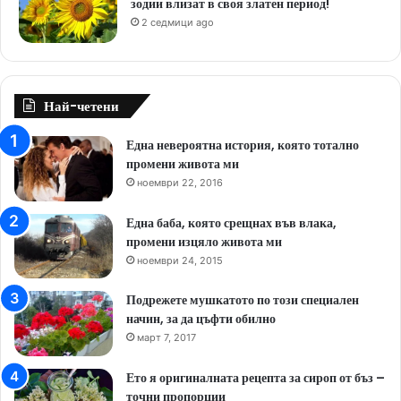
зодии влизат в своя златен период!
2 седмици ago
Най-четени
Една невероятна история, която тотално
промени живота ми
ноември 22, 2016
Една баба, която срещнах във влака,
промени изцяло живота ми
ноември 24, 2015
Подрежете мушкатото по този специален
начин, за да цъфти обилно
март 7, 2017
Ето я оригиналната рецепта за сироп от бъз –
точни пропорции