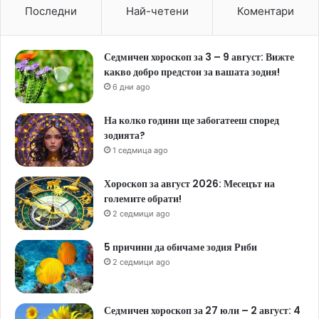
Последни
Най-четени
Коментари
Седмичен хороскоп за 3 – 9 август: Вижте
какво добро предстои за вашата зодия!
6 дни ago
На колко години ще забогатееш според
зодията?
1 седмица ago
Хороскоп за август 2026: Месецът на
големите обрати!
2 седмици ago
5 причини да обичаме зодия Риби
2 седмици ago
Седмичен хороскоп за 27 юли – 2 август: 4