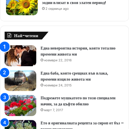
зодии влизат в своя златен период!
2 седмици ago
Най-четени
Една невероятна история, която тотално
промени живота ми
ноември 22, 2016
Една баба, която срещнах във влака,
промени изцяло живота ми
ноември 24, 2015
Подрежете мушкатото по този специален
начин, за да цъфти обилно
март 7, 2017
Ето я оригиналната рецепта за сироп от бъз –
точни пропорции