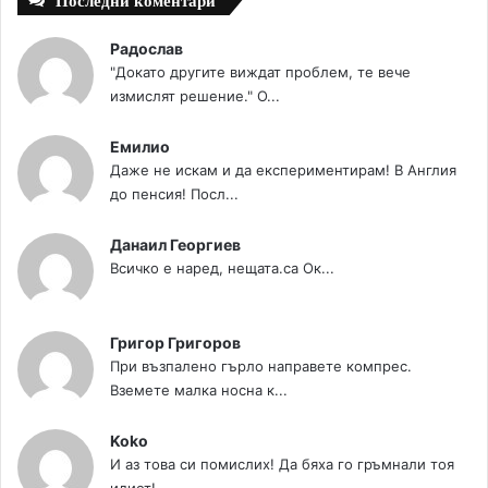
Последни коментари
Радослав
"Докато другите виждат проблем, те вече
измислят решение." О...
Емилио
Даже не искам и да експериментирам! В Англия
до пенсия! Посл...
Данаил Георгиев
Всичко е наред, нещата.са Ок...
Григор Григоров
При възпалено гърло направете компрес.
Вземете малка носна к...
Koko
И аз това си помислих! Да бяха го гръмнали тоя