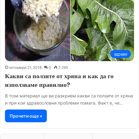
здраве
октомври 21, 2018
0
2 295
Какви са ползите от хряна и как да го
използваме правилно?
В този материал ще ви разкрием какви са ползите от хряна
и при кои здравословни проблеми помага. Факт е, че…
Прочети още »