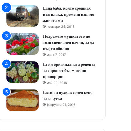
Една баба, която срещнах
във влака, промени изцяло
живота ми
ноември 24, 2015
Подрежете мушкатото по
този специален начин, за да
цъфти обилно
март 7, 2017
Ето я оригиналната рецепта
за сироп от бъз – точни
пропорции
май 29, 2018
Евтин и пухкав солен кекс
за закуска
февруари 21, 2016