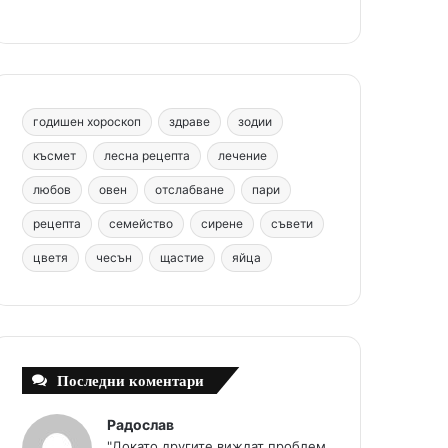
b
e
u
a
o
o
r
b
g
m
o
e
e
r
годишен хороскоп
здраве
зодии
k
s
a
късмет
лесна рецепта
лечение
любов
овен
отслабване
пари
t
m
рецепта
семейство
сирене
съвети
цветя
чесън
щастие
яйца
Последни коментари
Радослав
"Докато другите виждат проблем,