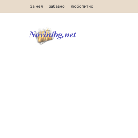
За нея
забавно
любопитно