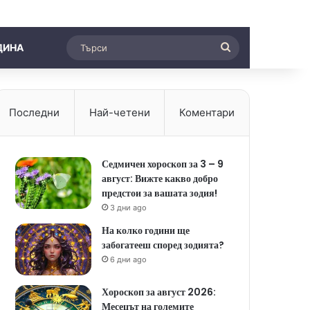
Търси
ДИНА
Последни
Най-четени
Коментари
Седмичен хороскоп за 3 – 9
август: Вижте какво добро
предстои за вашата зодия!
3 дни ago
На колко години ще
забогатееш според зодията?
6 дни ago
Хороскоп за август 2026:
Месецът на големите