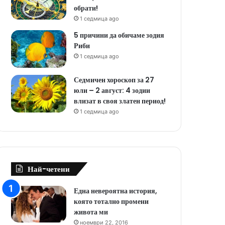
обрати!
1 седмица ago
5 причини да обичаме зодия
Риби
1 седмица ago
Седмичен хороскоп за 27
юли – 2 август: 4 зодии
влизат в своя златен период!
1 седмица ago
Най-четени
Една невероятна история,
която тотално промени
живота ми
ноември 22, 2016