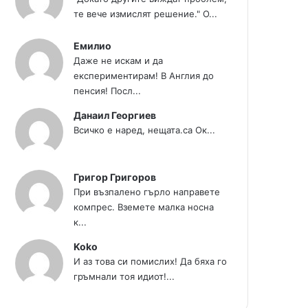
те вече измислят решение." О...
Емилио
Даже не искам и да
експериментирам! В Англия до
пенсия! Посл...
Данаил Георгиев
Всичко е наред, нещата.са Ок...
Григор Григоров
При възпалено гърло направете
компрес. Вземете малка носна
к...
Koko
И аз това си помислих! Да бяха го
гръмнали тоя идиот!...