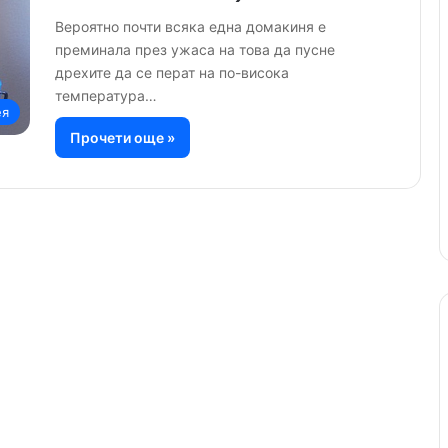
Вероятно почти всяка една домакиня е
преминала през ужаса на това да пусне
дрехите да се перат на по-висока
температура…
ея
Прочети още »