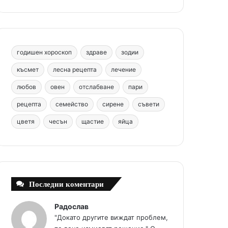
b
e
u
a
o
o
r
b
g
m
o
e
e
r
годишен хороскоп
здраве
зодии
k
s
a
късмет
лесна рецепта
лечение
любов
овен
отслабване
пари
t
m
рецепта
семейство
сирене
съвети
цветя
чесън
щастие
яйца
Последни коментари
Радослав
"Докато другите виждат проблем,