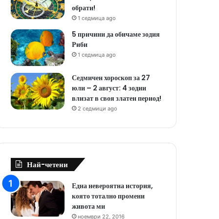
обрати!
1 седмица ago
5 причини да обичаме зодия
Риби
1 седмица ago
Седмичен хороскоп за 27
юли – 2 август: 4 зодии
влизат в своя златен период!
2 седмици ago
Най-четени
Една невероятна история,
която тотално промени
живота ми
ноември 22, 2016