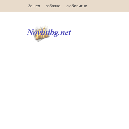
За нея
забавно
любопитно