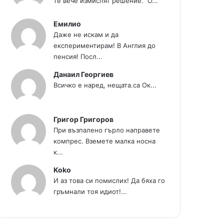
те вече измислят решение." О...
Емилио
Даже не искам и да
експериментирам! В Англия до
пенсия! Посл...
Данаил Георгиев
Всичко е наред, нещата.са Ок...
Григор Григоров
При възпалено гърло направете
компрес. Вземете малка носна
к...
Koko
И аз това си помислих! Да бяха го
гръмнали тоя идиот!...