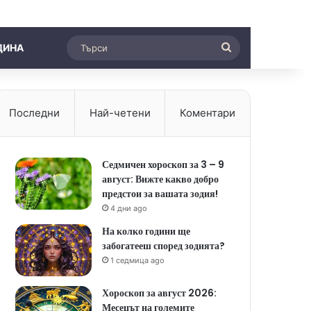
Търси
ДИНА
Последни
Най-четени
Коментари
Седмичен хороскоп за 3 – 9
август: Вижте какво добро
предстои за вашата зодия!
4 дни ago
На колко години ще
забогатееш според зодията?
1 седмица ago
Хороскоп за август 2026:
Месецът на големите