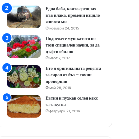
Една баба, която срещнах
във влака, промени изцяло
живота ми
ноември 24, 2015
Подрежете мушкатото по
този специален начин, за да
цъфти обилно
март 7, 2017
Ето я оригиналната рецепта
за сироп от бъз – точни
пропорции
май 29, 2018
Евтин и пухкав солен кекс
за закуска
февруари 21, 2016