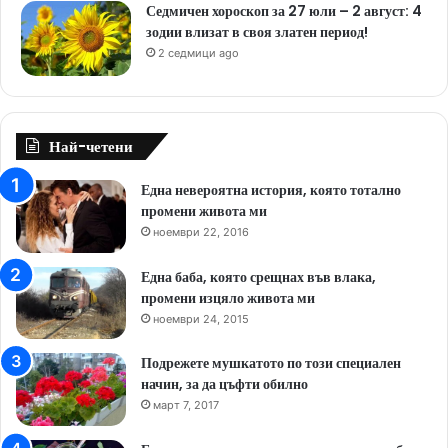
Седмичен хороскоп за 27 юли – 2 август: 4
зодии влизат в своя златен период!
2 седмици ago
Най-четени
Една невероятна история, която тотално
промени живота ми
ноември 22, 2016
Една баба, която срещнах във влака,
промени изцяло живота ми
ноември 24, 2015
Подрежете мушкатото по този специален
начин, за да цъфти обилно
март 7, 2017