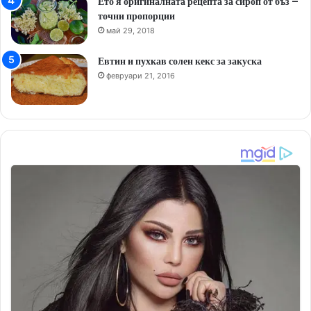
Ето я оригиналната рецепта за сироп от бъз –
точни пропорции
май 29, 2018
Евтин и пухкав солен кекс за закуска
февруари 21, 2016