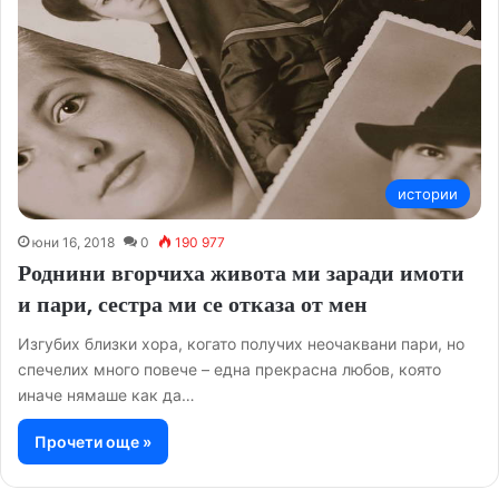
истории
юни 16, 2018
0
190 977
Роднини вгорчиха живота ми заради имоти
и пари, сестра ми се отказа от мен
Изгубих близки хора, когато получих неочаквани пари, но
спечелих много повече – една прекрасна любов, която
иначе нямаше как да…
Прочети още »