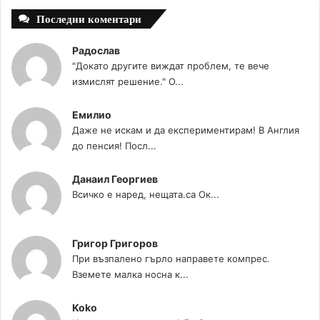
Последни коментари
Радослав
"Докато другите виждат проблем, те вече
измислят решение." О...
Емилио
Даже не искам и да експериментирам! В Англия
до пенсия! Посл...
Данаил Георгиев
Всичко е наред, нещата.са Ок...
Григор Григоров
При възпалено гърло направете компрес.
Вземете малка носна к...
Koko