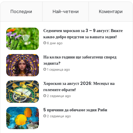
Последни
Най-четени
Коментари
Седмичен хороскоп за 3 – 9 август: Вижте
какво добро предстои за вашата зодия!
6 дни ago
На колко години ще забогатееш според
зодията?
1 седмица ago
Хороскоп за август 2026: Месецът на
големите обрати!
2 седмици ago
5 причини да обичаме зодия Риби
2 седмици ago