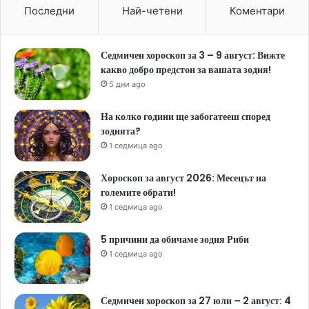
Последни
Най-четени
Коментари
Седмичен хороскоп за 3 – 9 август: Вижте
какво добро предстои за вашата зодия!
5 дни ago
На колко години ще забогатееш според
зодията?
1 седмица ago
Хороскоп за август 2026: Месецът на
големите обрати!
1 седмица ago
5 причини да обичаме зодия Риби
1 седмица ago
Седмичен хороскоп за 27 юли – 2 август: 4