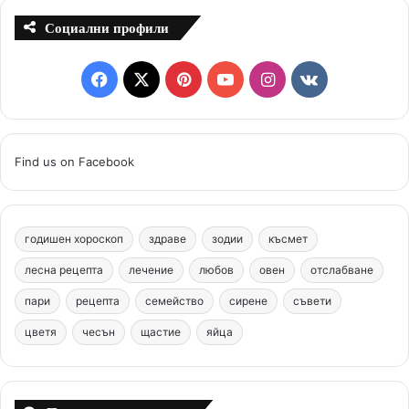
Социални профили
F
X
P
Y
I
v
a
i
o
n
k
c
n
u
s
.
Find us on Facebook
e
t
T
t
c
b
e
u
a
o
годишен хороскоп
здраве
зодии
късмет
o
r
b
g
m
лесна рецепта
лечение
любов
овен
отслабване
o
e
e
r
пари
рецепта
семейство
сирене
съвети
цветя
чесън
k
щастие
s
яйца
a
t
m