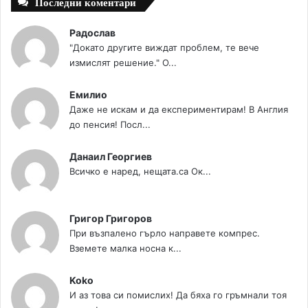
Последни коментари
Радослав
"Докато другите виждат проблем, те вече
измислят решение." О...
Емилио
Даже не искам и да експериментирам! В Англия
до пенсия! Посл...
Данаил Георгиев
Всичко е наред, нещата.са Ок...
Григор Григоров
При възпалено гърло направете компрес.
Вземете малка носна к...
Koko
И аз това си помислих! Да бяха го гръмнали тоя