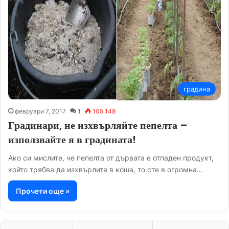
градина
февруари 7, 2017
1
105 148
Градинари, не изхвърляйте пепелта –
използвайте я в градината!
Ако си мислите, че пепелта от дървата е отпаден продукт,
който трябва да изхвърлите в коша, то сте в огромна…
Прочети още »