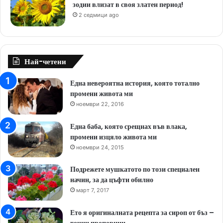
зодии влизат в своя златен период!
2 седмици ago
Най-четени
Една невероятна история, която тотално
промени живота ми
ноември 22, 2016
Една баба, която срещнах във влака,
промени изцяло живота ми
ноември 24, 2015
Подрежете мушкатото по този специален
начин, за да цъфти обилно
март 7, 2017
Ето я оригиналната рецепта за сироп от бъз –
точни пропорции