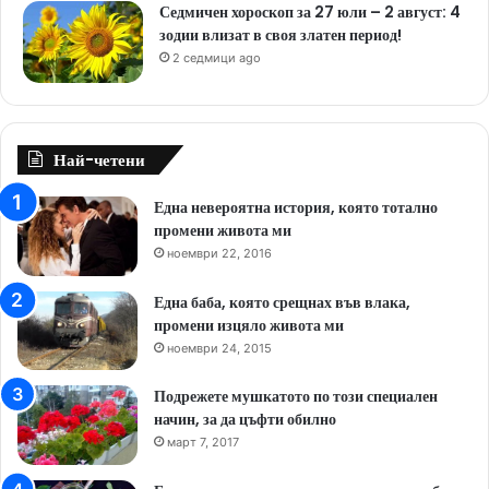
Седмичен хороскоп за 27 юли – 2 август: 4
зодии влизат в своя златен период!
2 седмици ago
Най-четени
Една невероятна история, която тотално
промени живота ми
ноември 22, 2016
Една баба, която срещнах във влака,
промени изцяло живота ми
ноември 24, 2015
Подрежете мушкатото по този специален
начин, за да цъфти обилно
март 7, 2017