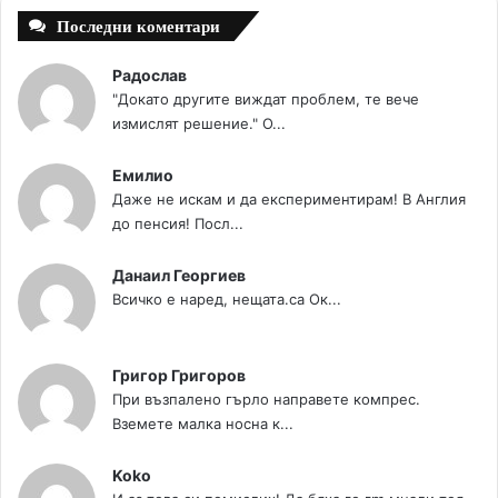
Последни коментари
Радослав
"Докато другите виждат проблем, те вече
измислят решение." О...
Емилио
Даже не искам и да експериментирам! В Англия
до пенсия! Посл...
Данаил Георгиев
Всичко е наред, нещата.са Ок...
Григор Григоров
При възпалено гърло направете компрес.
Вземете малка носна к...
Koko