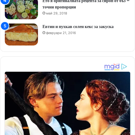
Ето я оригиналната рецепта за сироп от бъз –
точни пропорции
май 29, 2018
Евтин и пухкав солен кекс за закуска
февруари 21, 2016