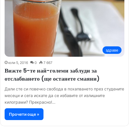
здраве
юли 5, 2016
0
7 667
Вижте 5-те най-големи заблуди за
отслабването (ще останете смаяни)
Дали сте си повечко свобода в похапването през студените
месеци и сега искате да се избавите от излишните
килограми? Прекрасно!…
Прочети още »