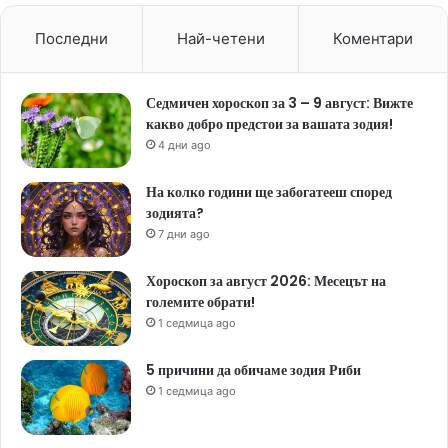
Последни
Най-четени
Коментари
Седмичен хороскоп за 3 – 9 август: Вижте
какво добро предстои за вашата зодия!
4 дни ago
На колко години ще забогатееш според
зодията?
7 дни ago
Хороскоп за август 2026: Месецът на
големите обрати!
1 седмица ago
5 причини да обичаме зодия Риби
1 седмица ago