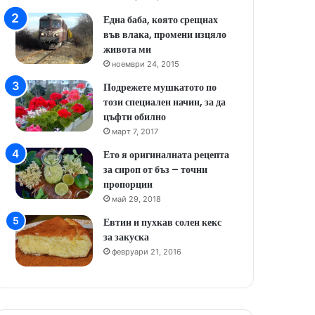
Една баба, която срещнах
във влака, промени изцяло
живота ми
ноември 24, 2015
Подрежете мушкатото по
този специален начин, за да
цъфти обилно
март 7, 2017
Ето я оригиналната рецепта
за сироп от бъз – точни
пропорции
май 29, 2018
Евтин и пухкав солен кекс
за закуска
февруари 21, 2016