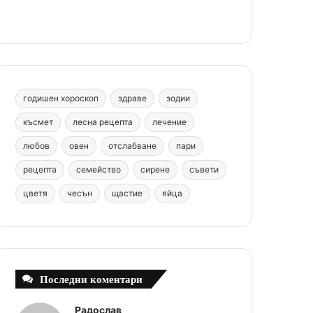
e
t
T
t
c
b
e
u
a
o
o
r
b
g
m
o
e
e
r
годишен хороскоп
здраве
зодии
k
s
a
късмет
лесна рецепта
лечение
любов
овен
отслабване
пари
t
m
рецепта
семейство
сирене
съвети
цветя
чесън
щастие
яйца
Последни коментари
Радослав