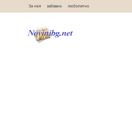
За нея
забавно
любопитно