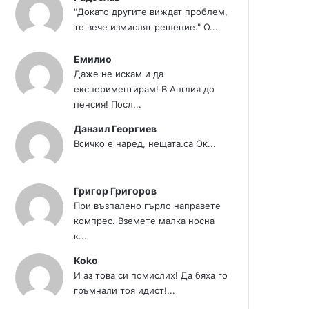
"Докато другите виждат проблем,
те вече измислят решение." О...
Емилио
Даже не искам и да
експериментирам! В Англия до
пенсия! Посл...
Данаил Георгиев
Всичко е наред, нещата.са Ок...
Григор Григоров
При възпалено гърло направете
компрес. Вземете малка носна
к...
Koko
И аз това си помислих! Да бяха го
гръмнали тоя идиот!...