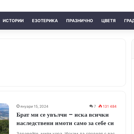
ИСТОРИИ
ЕЗОТЕРИКА
ПРАЗНИЧНО
ЦВЕТЯ
ГРА
януари 15, 2024
7
131 484
Брат ми се увълчи – иска всички
наследствени имоти само за себе си
Здравейте, мили хора. Искам да споделя с вас