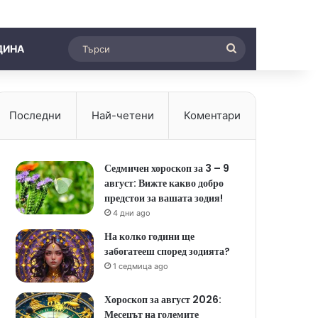
Търси
ДИНА
Последни
Най-четени
Коментари
Седмичен хороскоп за 3 – 9
август: Вижте какво добро
предстои за вашата зодия!
4 дни ago
На колко години ще
забогатееш според зодията?
1 седмица ago
Хороскоп за август 2026:
Месецът на големите