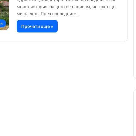
моята история, защото се надявам, че така ще
ми олекне. През последните…
ии
Прочети още »