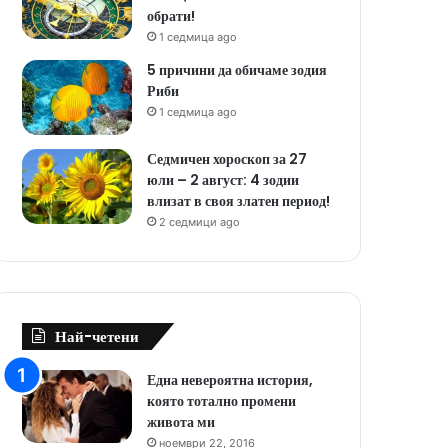
обрати!
1 седмица ago
5 причини да обичаме зодия
Риби
1 седмица ago
Седмичен хороскоп за 27
юли – 2 август: 4 зодии
влизат в своя златен период!
2 седмици ago
Най-четени
Една невероятна история,
която тотално промени
живота ми
ноември 22, 2016