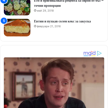
Ето я оригиналната рецепта за сироп от бъз –
точни пропорции
май 29, 2018
Евтин и пухкав солен кекс за закуска
февруари 21, 2016