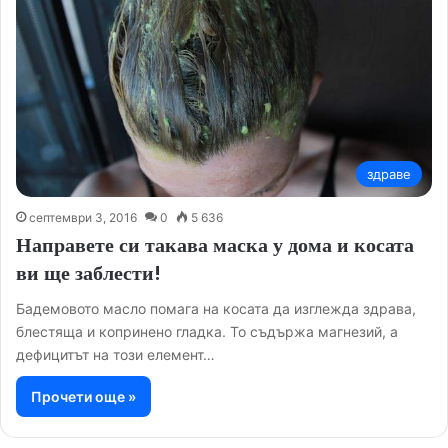
здраве
септември 3, 2016
0
5 636
Направете си такава маска у дома и косата
ви ще заблести!
Бадемовото масло помага на косата да изглежда здрава,
блестяща и копринено гладка. То съдържа магнезий, а
дефицитът на този елемент…
Прочети още »