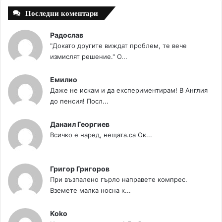
Последни коментари
Радослав
"Докато другите виждат проблем, те вече
измислят решение." О...
Емилио
Даже не искам и да експериментирам! В Англия
до пенсия! Посл...
Данаил Георгиев
Всичко е наред, нещата.са Ок...
Григор Григоров
При възпалено гърло направете компрес.
Вземете малка носна к...
Koko