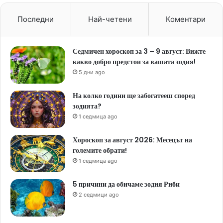
Последни
Най-четени
Коментари
Седмичен хороскоп за 3 – 9 август: Вижте
какво добро предстои за вашата зодия!
5 дни ago
На колко години ще забогатееш според
зодията?
1 седмица ago
Хороскоп за август 2026: Месецът на
големите обрати!
1 седмица ago
5 причини да обичаме зодия Риби
2 седмици ago