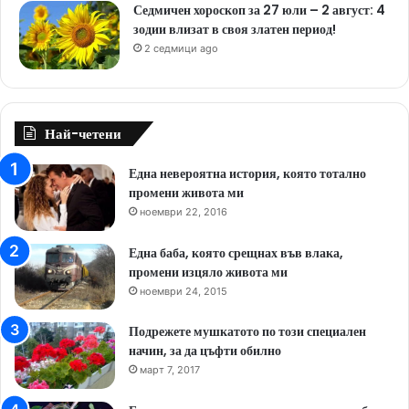
Седмичен хороскоп за 27 юли – 2 август: 4
зодии влизат в своя златен период!
2 седмици ago
Най-четени
Една невероятна история, която тотално
промени живота ми
ноември 22, 2016
Една баба, която срещнах във влака,
промени изцяло живота ми
ноември 24, 2015
Подрежете мушкатото по този специален
начин, за да цъфти обилно
март 7, 2017