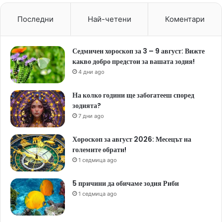
Последни
Най-четени
Коментари
Седмичен хороскоп за 3 – 9 август: Вижте
какво добро предстои за вашата зодия!
4 дни ago
На колко години ще забогатееш според
зодията?
7 дни ago
Хороскоп за август 2026: Месецът на
големите обрати!
1 седмица ago
5 причини да обичаме зодия Риби
1 седмица ago