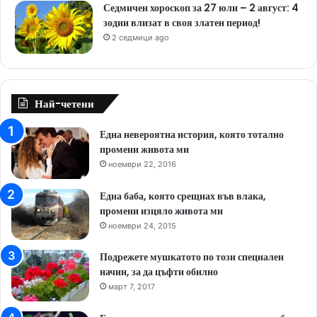
Седмичен хороскоп за 27 юли – 2 август: 4
зодии влизат в своя златен период!
2 седмици ago
Най-четени
Една невероятна история, която тотално
промени живота ми
ноември 22, 2016
Една баба, която срещнах във влака,
промени изцяло живота ми
ноември 24, 2015
Подрежете мушкатото по този специален
начин, за да цъфти обилно
март 7, 2017