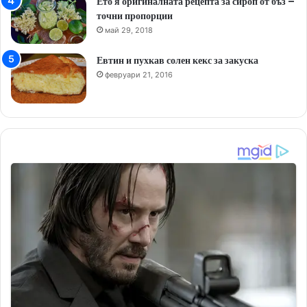
Ето я оригиналната рецепта за сироп от бъз –
точни пропорции
май 29, 2018
Евтин и пухкав солен кекс за закуска
февруари 21, 2016