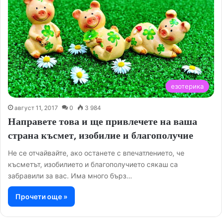
езотерика
август 11, 2017
0
3 984
Направете това и ще привлечете на ваша
страна късмет, изобилие и благополучие
Не се отчайвайте, ако останете с впечатлението, че
късметът, изобилието и благополучието сякаш са
забравили за вас. Има много бърз…
Прочети още »