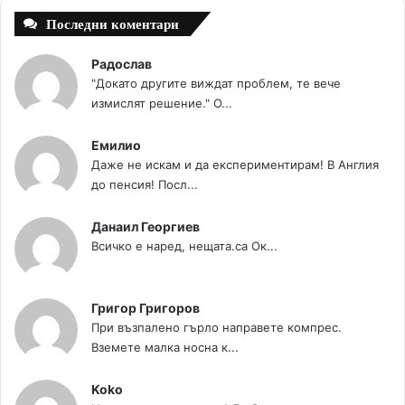
Последни коментари
Радослав
"Докато другите виждат проблем, те вече
измислят решение." О...
Емилио
Даже не искам и да експериментирам! В Англия
до пенсия! Посл...
Данаил Георгиев
Всичко е наред, нещата.са Ок...
Григор Григоров
При възпалено гърло направете компрес.
Вземете малка носна к...
Koko