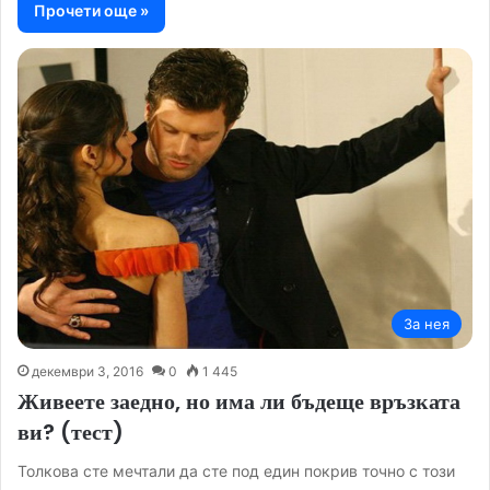
Прочети още »
За нея
декември 3, 2016
0
1 445
Живеете заедно, но има ли бъдеще връзката
ви? (тест)
Толкова сте мечтали да сте под един покрив точно с този