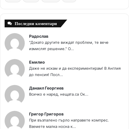
t
m
Последни коментари
Радослав
"Докато другите виждат проблем, те вече
измислят решение." О...
Емилио
Даже не искам и да експериментирам! В Англия
до пенсия! Посл...
Данаил Георгиев
Всичко е наред, нещата.са Ок...
Григор Григоров
При възпалено гърло направете компрес.
Вземете малка носна к...