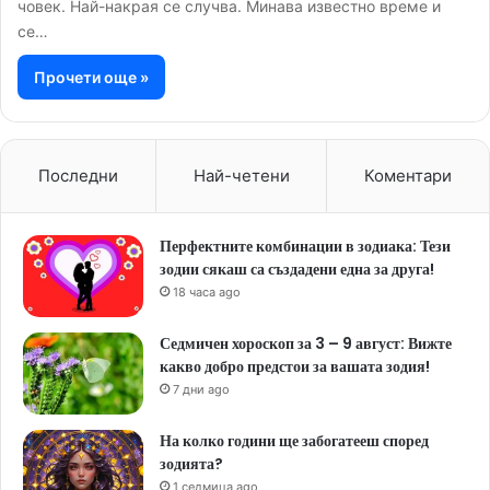
човек. Най-накрая се случва. Минава известно време и
се…
Прочети още »
Последни
Най-четени
Коментари
Перфектните комбинации в зодиака: Тези
зодии сякаш са създадени една за друга!
18 часа ago
Седмичен хороскоп за 3 – 9 август: Вижте
какво добро предстои за вашата зодия!
7 дни ago
На колко години ще забогатееш според
зодията?
1 седмица ago