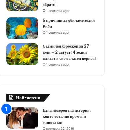
обрати!
1 седмица ago
5 причини да обичаме зодия
Риби
1 седмица ago
Седмичен хороскоп за 27
юли – 2 август: 4 зодии
влизат в своя златен период!
1 седмица ago
Най-четени
Една невероятна история,
която тотално промени
живота ми
ноември 22, 2016