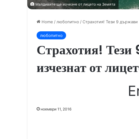
Малдивите ще изчезне от лицето на Земята
Home
/
любопитно
/
Страхотия! Тези 9 държави 
любопитно
Страхотия! Тези 
изчезнат от лице
E
ноември 11, 2016