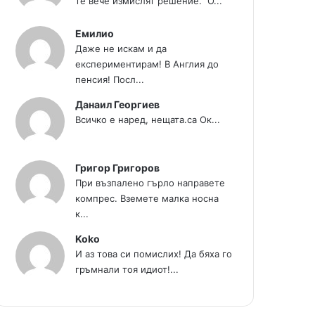
те вече измислят решение." О...
Емилио
Даже не искам и да
експериментирам! В Англия до
пенсия! Посл...
Данаил Георгиев
Всичко е наред, нещата.са Ок...
Григор Григоров
При възпалено гърло направете
компрес. Вземете малка носна
к...
Koko
И аз това си помислих! Да бяха го
гръмнали тоя идиот!...