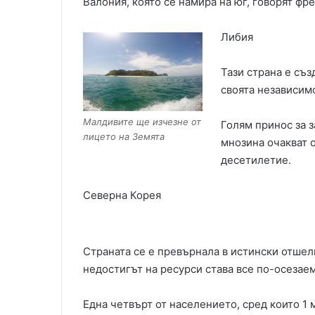
Валония, която се намира на юг, говорят фре
Либия
Тази страна е съз
своята независимо
Малдивите ще изчезне от
Голям принос за з
лицето на Земята
мнозина очакват о
десетилетие.
Северна Корея
Страната се е превърнала в истински отшелн
недостигът на ресурси става все по-осезаем
Една четвърт от населението, сред които 1 