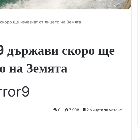
скоро ще изчезнат от лицето на Земята
9 държави скоро ще
то на Земята
rror9
0
7 908
2 минути за четене