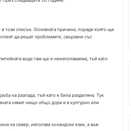
т през следващите 20 години:
е в този списък. Основната причина, поради която ще
 успеят да решат проблемите, свързани със
питейната вода там ще е неизползваема, тъй като
ръба на разпада, тъй като е била разделяна. Тук
раната нямат нищо общо дори и в културно или
на на север, използва холандски език, а във