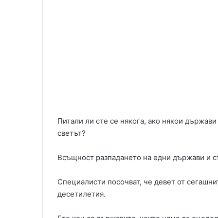
Питали ли сте се някога, ако някои държави
светът?
Всъщност разпадането на едни държави и съ
Специалисти посочват, че девет от сегашни
десетилетия.