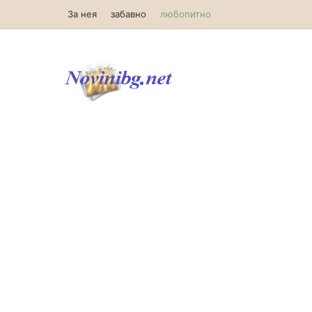
За нея
забавно
любопитно