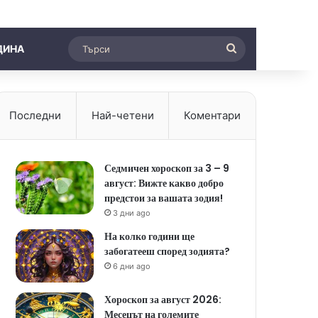
Търси
ДИНА
Последни
Най-четени
Коментари
Седмичен хороскоп за 3 – 9
август: Вижте какво добро
предстои за вашата зодия!
3 дни ago
На колко години ще
забогатееш според зодията?
6 дни ago
Хороскоп за август 2026:
Месецът на големите