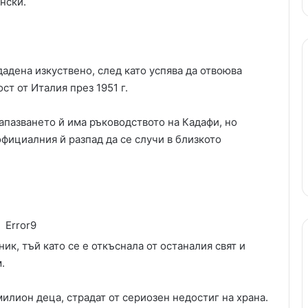
нски.
дадена изкуствено, след като успява да отвоюва
ст от Италия през 1951 г.
апазването й има ръководството на Кадафи, но
фициалния й разпад да се случи в близкото
Error9
ик, тъй като се е откъснала от останалия свят и
.
милион деца, страдат от сериозен недостиг на храна.