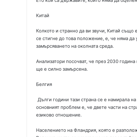
Ето кои са държавите, които няма да оцелея
Китай
Колкото и странно да ви звучи, Китай също 
се стигне до това положение, е, че няма да
замърсяването на околната среда.
Анализатори посочват, че през 2030 година 
ще е силно замърсена.
Белгия
Дълги години тази страна се е намирала на 
основният проблем е, че двете части на ст
езиково отношение.
Населението на Фландрия, която е разположе