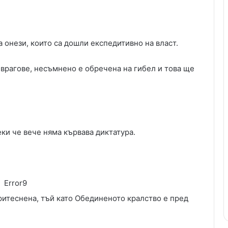
а онези, които са дошли експедитивно на власт.
врагове, несъмнено е обречена на гибел и това ще
ки че вече няма кървава диктатура.
Error9
итеснена, тъй като Обединеното кралство е пред