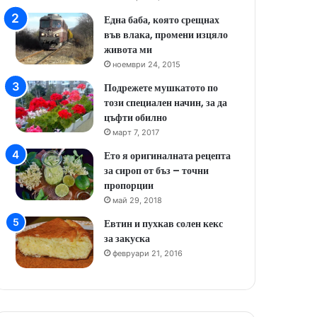
Една баба, която срещнах
във влака, промени изцяло
живота ми
ноември 24, 2015
Подрежете мушкатото по
този специален начин, за да
цъфти обилно
март 7, 2017
Ето я оригиналната рецепта
за сироп от бъз – точни
пропорции
май 29, 2018
Евтин и пухкав солен кекс
за закуска
февруари 21, 2016