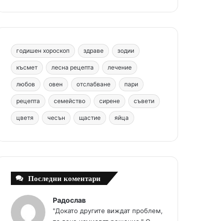
b
e
u
a
o
o
r
b
g
m
o
e
e
r
годишен хороскоп
здраве
зодии
k
s
a
късмет
лесна рецепта
лечение
любов
овен
отслабване
пари
t
m
рецепта
семейство
сирене
съвети
цветя
чесън
щастие
яйца
Последни коментари
Радослав
"Докато другите виждат проблем,