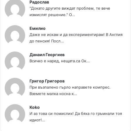
Радослав
"Докато другите виждат проблем, те вече
измислят решение." О...
Емилио
Даже не искам и да експериментирам! В Англия
до пенсия! Посл...
Данаил Георгиев
Всичко е наред, нещата.са Ок...
Григор Григоров
При възпалено гърло направете компрес.
Вземете малка носна к...
Koko
И аз това си помислих! Да бяха го гръмнали тоя
идиот!...