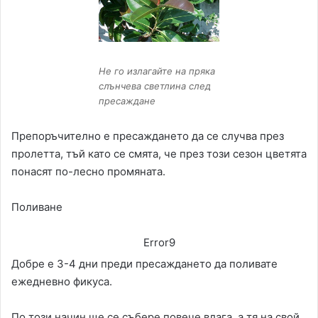
Не го излагайте на пряка
слънчева светлина след
пресаждане
Препоръчително е пресаждането да се случва през
пролетта, тъй като се смята, че през този сезон цветята
понасят по-лесно промяната.
Поливане
Error9
Добре е 3-4 дни преди пресаждането да поливате
ежедневно фикуса.
По този начин ще се събере повече влага, а тя на свой