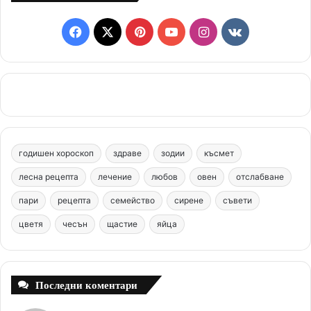
F
X
P
Y
I
v
a
i
o
n
k
c
n
u
s
.
e
t
T
t
c
b
e
u
a
o
годишен хороскоп
здраве
зодии
късмет
o
r
b
g
m
лесна рецепта
лечение
любов
овен
отслабване
o
e
e
r
пари
рецепта
семейство
сирене
съвети
цветя
чесън
k
щастие
s
яйца
a
t
m
Последни коментари