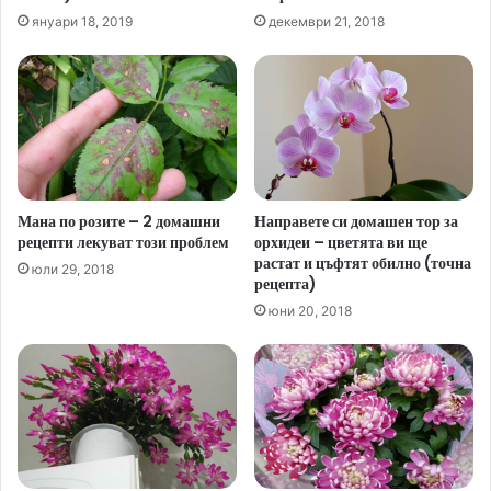
януари 18, 2019
декември 21, 2018
Мана по розите – 2 домашни
Направете си домашен тор за
рецепти лекуват този проблем
орхидеи – цветята ви ще
растат и цъфтят обилно (точна
юли 29, 2018
рецепта)
юни 20, 2018