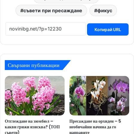
съвети при пресаждане
фикус
Копирай URL
Свързани публикации
Отглеждане на зюмбюл –
Пресаждане на орхидеи – 5
какви грижи изисква? (ТОП
необичайни начина да го
съвети)
направите