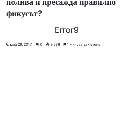
полива и пресажда правилно
фикусът?
Error9
май 29, 2017
0
9 236
1 минута за четене