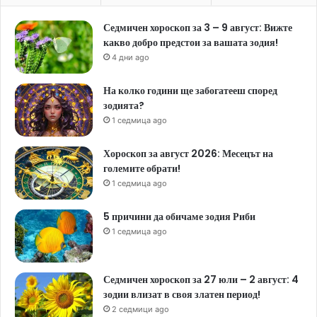
Седмичен хороскоп за 3 – 9 август: Вижте
какво добро предстои за вашата зодия!
4 дни ago
На колко години ще забогатееш според
зодията?
1 седмица ago
Хороскоп за август 2026: Месецът на
големите обрати!
1 седмица ago
5 причини да обичаме зодия Риби
1 седмица ago
Седмичен хороскоп за 27 юли – 2 август: 4
зодии влизат в своя златен период!
2 седмици ago