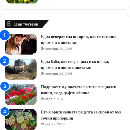
Най-четени
Една невероятна история, която тотално
промени живота ми
ноември 22, 2016
Една баба, която срещнах във влака,
промени изцяло живота ми
ноември 24, 2015
Подрежете мушкатото по този специален
начин, за да цъфти обилно
март 7, 2017
Ето я оригиналната рецепта за сироп от бъз –
точни пропорции
май 29, 2018