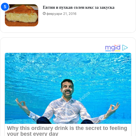
Евтин и пухкав солен кекс за закуска
февруари 21, 2016