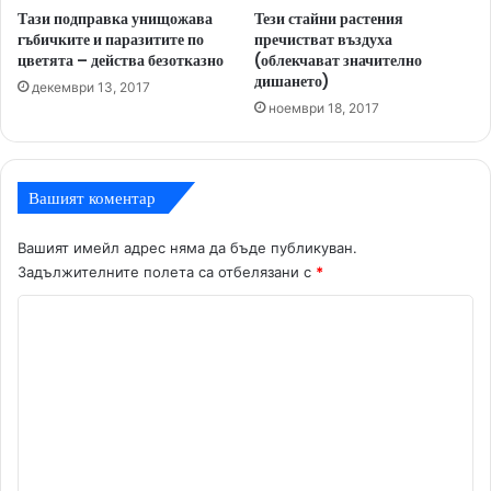
Тази подправка унищожава
Тези стайни растения
гъбичките и паразитите по
пречистват въздуха
цветята – действа безотказно
(облекчават значително
дишането)
декември 13, 2017
ноември 18, 2017
Вашият коментар
Вашият имейл адрес няма да бъде публикуван.
Задължителните полета са отбелязани с
*
К
о
м
е
н
т