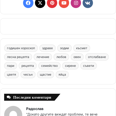
F
X
P
Y
I
v
a
i
o
n
k
c
n
u
s
.
e
t
T
t
c
b
e
u
a
o
годишен хороскоп
здраве
зодии
късмет
o
r
b
g
m
лесна рецепта
лечение
любов
овен
отслабване
o
e
e
r
пари
рецепта
семейство
сирене
съвети
цветя
чесън
k
щастие
s
яйца
a
t
m
Последни коментари
Радослав
"Докато другите виждат проблем, те вече