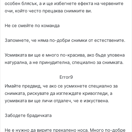
особен блясък, а и ще избегнете ефекта на червените
очи, който често прецаква снимките ви.
Не се смейте по команда
Запомнете, че няма по-добри снимки от естествените.
Усмивката ви ще е много по-красива, ако бъде уловена
натурална, а не принудителна, специално за снимката.
Error9
Имайте предвид, че ако се усмихнете специално за
снимката, рискувате да изглеждате кривогледи, а
усмивката ви ще личи отдалеч, че е изкуствена.
Забодете брадичката
Не е нужно да вирите прекалено носа. Много по-добре