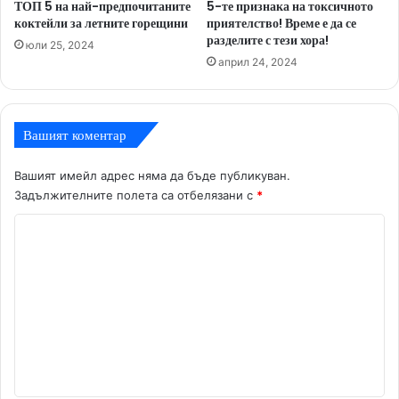
ТОП 5 на най-предпочитаните
5-те признака на токсичното
коктейли за летните горещини
приятелство! Време е да се
разделите с тези хора!
юли 25, 2024
април 24, 2024
Вашият коментар
Вашият имейл адрес няма да бъде публикуван.
Задължителните полета са отбелязани с
*
К
о
м
е
н
т
а