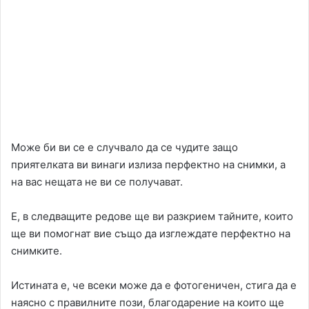
Може би ви се е случвало да се чудите защо
приятелката ви винаги излиза перфектно на снимки, а
на вас нещата не ви се получават.
Е, в следващите редове ще ви разкрием тайните, които
ще ви помогнат вие също да изглеждате перфектно на
снимките.
Истината е, че всеки може да е фотогеничен, стига да е
наясно с правилните пози, благодарение на които ще