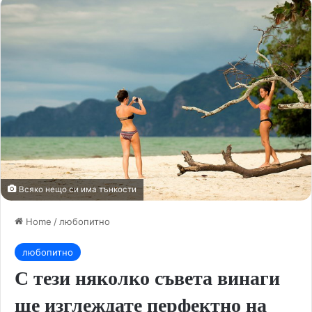
Всяко нещо си има тънкости
Home
/
любопитно
любопитно
С тези няколко съвета винаги
ще изглеждате перфектно на