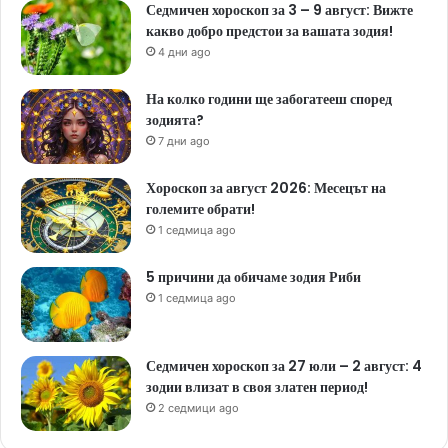
Седмичен хороскоп за 3 – 9 август: Вижте
какво добро предстои за вашата зодия!
4 дни ago
На колко години ще забогатееш според
зодията?
7 дни ago
Хороскоп за август 2026: Месецът на
големите обрати!
1 седмица ago
5 причини да обичаме зодия Риби
1 седмица ago
Седмичен хороскоп за 27 юли – 2 август: 4
зодии влизат в своя златен период!
2 седмици ago