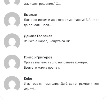
измислят решение." О...
Емилио
Даже не искам и да експериментирам! В Англия
до пенсия! Посл...
Данаил Георгиев
Всичко е наред, нещата.са Ок...
Григор Григоров
При възпалено гърло направете компрес.
Вземете малка носна к...
Koko
И аз това си помислих! Да бяха го гръмнали тоя
идиот!...