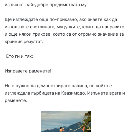
изпъкнат най-добре предимствата му.
Ще изглеждате още по-приказно, ако знаете как да
използвате светлината, муцунките, които да направите
и още някои трикове, които са от огромно значение за
крайния резултат.
Ето ги и тях:
Изправете раменете!
Не е нужно да демонстрирате начина, по който е
изглеждала гърбицата на Квазимодо. Изпънете врата и
раменете.