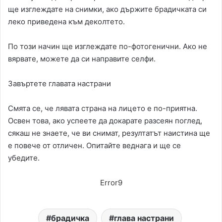
ще изглеждате на снимки, ако държите брадичката си
леко приведена към деколтето.
По този начин ще изглеждате по-фотогенични. Ако не
вярвате, можете да си направите селфи.
Завъртете главата настрани
Смята се, че лявата страна на лицето е по-приятна.
Освен това, ако успеете да докарате разсеян поглед,
сякаш не знаете, че ви снимат, резултатът наистина ще
е повече от отличен. Опитайте веднага и ще се
убедите.
Error9
брадичка
глава настрани