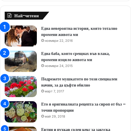
Най-четени
Една невероятна история, която тотално
промени живота ми
ноември 22, 2016
Една баба, която срещнах във влака,
промени изцяло живота ми
ноември 24, 2015
Подрежете мушкатото по този специален
начин, за да цъфти обилно
март 7, 2017
Ето я оригиналната рецепта за сироп от бъз –
точни пропорции
май 29, 2018
Евтин и пухкав солен кекс за закуска