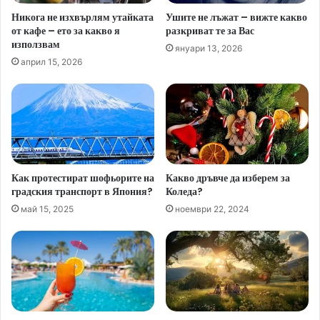
Никога не изхвърлям утайката
Ушите не лъжат – вижте какво
от кафе – ето за какво я
разкриват те за Вас
използвам
януари 13, 2026
април 15, 2026
Как протестират шофьорите на
Какво дръвче да изберем за
градския транспорт в Япония?
Коледа?
май 15, 2025
ноември 22, 2024