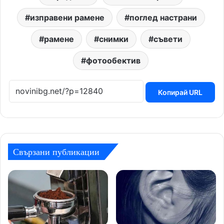
изправени рамене
поглед настрани
рамене
снимки
съвети
фотообектив
Копирай URL
Свързани публикации