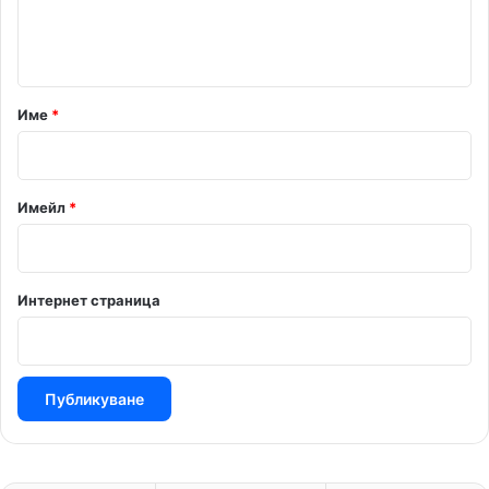
н
т
а
р
Име
*
:
*
Имейл
*
Интернет страница