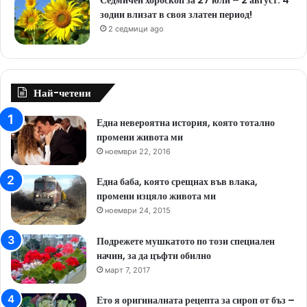
зодии влизат в своя златен период!
2 седмици ago
Най-четени
Една невероятна история, която тотално
промени живота ми
ноември 22, 2016
Една баба, която срещнах във влака,
промени изцяло живота ми
ноември 24, 2015
Подрежете мушкатото по този специален
начин, за да цъфти обилно
март 7, 2017
Ето я оригиналната рецепта за сироп от бъз –