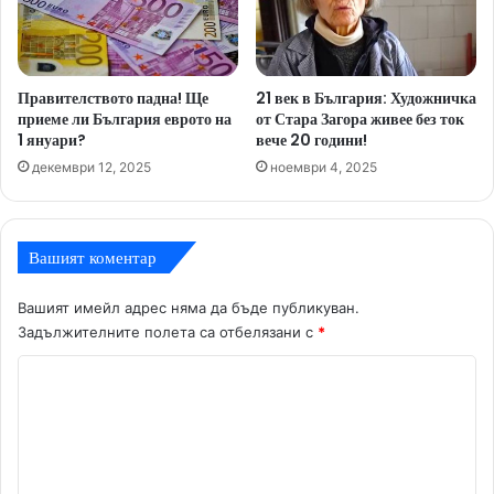
Правителството падна! Ще
21 век в България: Художничка
приеме ли България еврото на
от Стара Загора живее без ток
1 януари?
вече 20 години!
декември 12, 2025
ноември 4, 2025
Вашият коментар
Вашият имейл адрес няма да бъде публикуван.
Задължителните полета са отбелязани с
*
К
о
м
е