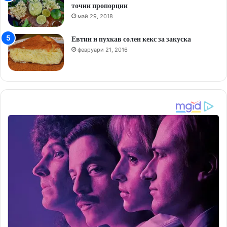
точни пропорции
май 29, 2018
Евтин и пухкав солен кекс за закуска
февруари 21, 2016