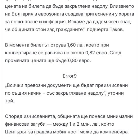
цената на билета да бъде закръглена надолу. Влизането
на България в еврозоната създава притеснения у хората
за поскъпване и инфлация. Искаме да дадем ясен знак,
че общината стои зад гражданите“, подчерта Таков.
В момента билетът струва 1,60 лв., което при
конвертиране се равнява на около 0,82 евро. След
промяната цената ще бъде 0,80 евро.
Error9
„Всички превозни документи ще бъдат преизчислени
по същия начин – със закръгляване надолу“, уточни
той.
Според изчисленията, общината ще понесе минимални
финансови загуби — между 1 и 2 млн. лв., които
Центърът за градска мобилност може да компенсира.