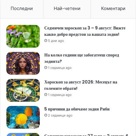
Последни
Най-четени
Коментари
Седмичен хороскоп за 3 – 9 август: Вижте
какво добро предстои за вашата зодия!
5 дни ago
На колко години ще забогатееш според
зодията?
1 седмица ago
Хороскоп за август 2026: Месецът на
големите обрати!
1 седмица ago
5 причини да обичаме зодия Риби
2 седмици ago
Седмичен хороскоп за 27 юли – 2 август: 4