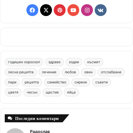
F
X
P
Y
I
v
a
i
o
n
k
c
n
u
s
.
e
t
T
t
c
b
e
u
a
o
годишен хороскоп
здраве
зодии
късмет
o
r
b
g
m
лесна рецепта
лечение
любов
овен
отслабване
o
e
e
r
пари
рецепта
семейство
сирене
съвети
цветя
чесън
k
щастие
s
яйца
a
t
m
Последни коментари
Радослав