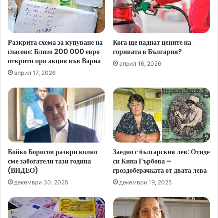
Разкрита схема за купуване на
Кога ще паднат цените на
гласове: Близо 200 000 евро
горивата в България?
открити при акция във Варна
април 16, 2026
април 17, 2026
Бойко Борисов разкри колко
Заедно с българския лев: Отиде
сме забогатели тази година
си Кина Гърбова –
(ВИДЕО)
гроздоберачката от двата лева
декември 30, 2025
декември 19, 2025