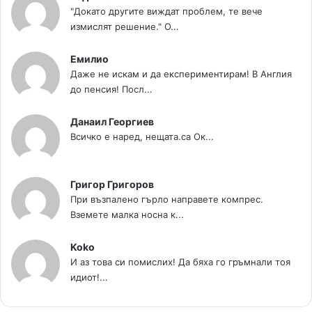
"Докато другите виждат проблем, те вече
измислят решение." О...
Емилио
Даже не искам и да експериментирам! В Англия
до пенсия! Посл...
Данаил Георгиев
Всичко е наред, нещата.са Ок...
Григор Григоров
При възпалено гърло направете компрес.
Вземете малка носна к...
Koko
И аз това си помислих! Да бяха го гръмнали тоя
идиот!...