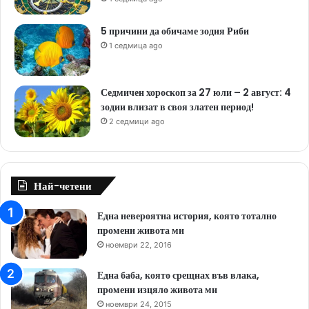
5 причини да обичаме зодия Риби
1 седмица ago
Седмичен хороскоп за 27 юли – 2 август: 4
зодии влизат в своя златен период!
2 седмици ago
Най-четени
Една невероятна история, която тотално
промени живота ми
ноември 22, 2016
Една баба, която срещнах във влака,
промени изцяло живота ми
ноември 24, 2015