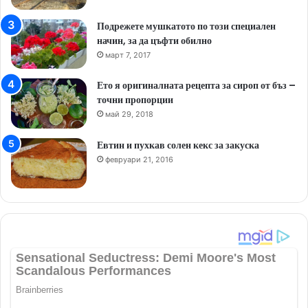
Подрежете мушкатото по този специален
начин, за да цъфти обилно
март 7, 2017
Ето я оригиналната рецепта за сироп от бъз –
точни пропорции
май 29, 2018
Евтин и пухкав солен кекс за закуска
февруари 21, 2016