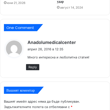
удар
юни 21, 2026
август 14, 2024
One Comment
к
Anadolumedicalcenter
а
април 26, 2016 в 12:35
з
Много интересна и любопитна статия!
а
:
Reply
Вашият коментар
Вашият имейл адрес няма да бъде публикуван.
Задължителните полета са отбелязани с
*