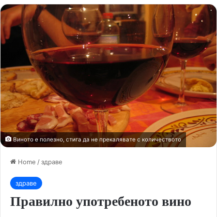
Виното е полезно, стига да не прекалявате с количеството
Home
/
здраве
здраве
Правилно употребеното вино