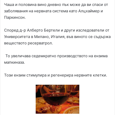
Чаша и половина вино дневно пък може да ви спаси от
заболявания на нервната система като Алцхаймер и
Паркинсон.
Според д-р Алберто Бертели и други изследователи от
Университета в Милано, Италия, във виното се съдържа
веществото ресерватрол.
То увеличава седемкратно производството на ензима
мапкиназа.
Този ензим стимулира и регенерира нервните клетки.