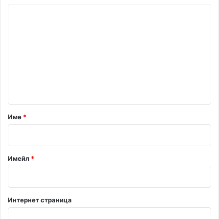
К
о
м
е
н
т
а
р
Име
*
:
*
Имейл
*
Интернет страница