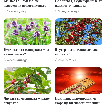
БИЛКАТА ЧУДО: 5-те
Не е плевел, а суперхрана: 5-те
невероятни ползи от копъра
ползи от тученицата
2 седмици ago
3 седмици ago
5-те ползи от мащерката – за
5 супер ползи: Какво лекува
какво помага?
вишната?
4 седмици ago
юни 25, 2026
Листата на черницата – какво
Признаци, алармиращи, че
лекуват?
скоро ще ви сполети топлинен