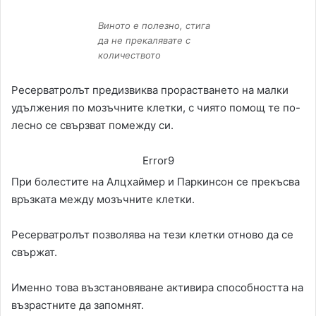
Виното е полезно, стига
да не прекалявате с
количеството
Ресерватролът предизвиква прорастването на малки
удължения по мозъчните клетки, с чиято помощ те по-
лесно се свързват помежду си.
Error9
При болестите на Алцхаймер и Паркинсон се прекъсва
връзката между мозъчните клетки.
Ресерватролът позволява на тези клетки отново да се
свържат.
Именно това възстановяване активира способността на
възрастните да запомнят.