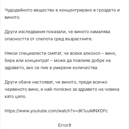
Чудодейното вещество е концентрирано в гроздето и
виното.
Други изследвания показали, че виното намалява
опасността от слепота сред възрастните.
Някои специалисти смятат, че всеки алкохол – вино,
бира или концентрат – може да повлияе добре на
здравето, ако се пие в умерени количества.
Други обаче настояват, че виното, преди всичко
червеното вино, е най-полезно за здравето на човека
като цяло.
https://www.youtube.com/watch?v=dK1uuMNXDFc
Error9