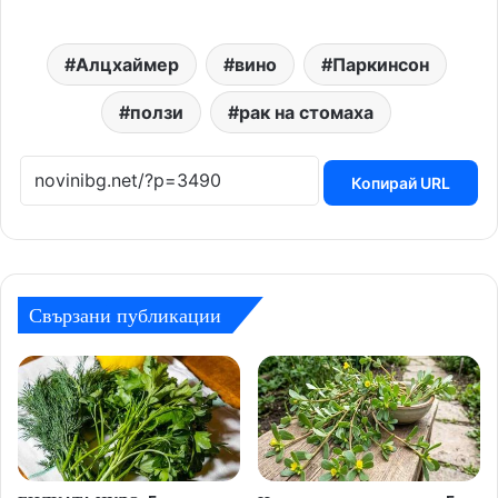
Алцхаймер
вино
Паркинсон
ползи
рак на стомаха
Копирай URL
Свързани публикации