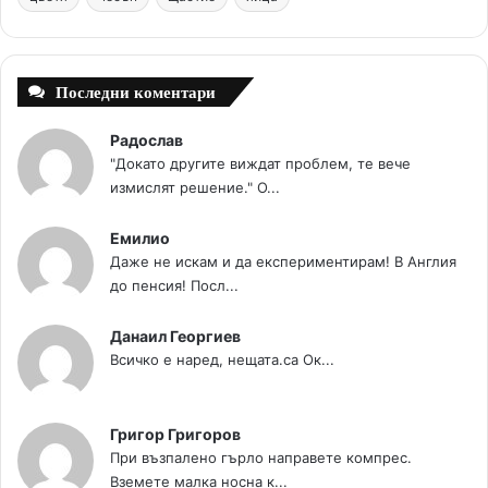
t
m
Последни коментари
Радослав
"Докато другите виждат проблем, те вече
измислят решение." О...
Емилио
Даже не искам и да експериментирам! В Англия
до пенсия! Посл...
Данаил Георгиев
Всичко е наред, нещата.са Ок...
Григор Григоров
При възпалено гърло направете компрес.
Вземете малка носна к...