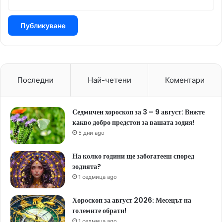
Последни
Най-четени
Коментари
Седмичен хороскоп за 3 – 9 август: Вижте
какво добро предстои за вашата зодия!
5 дни ago
На колко години ще забогатееш според
зодията?
1 седмица ago
Хороскоп за август 2026: Месецът на
големите обрати!
1 седмица ago