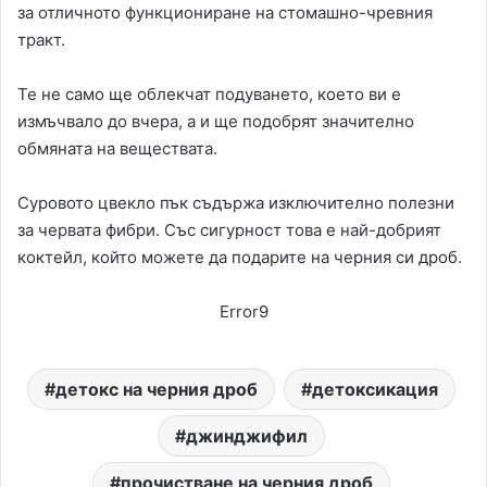
за отличното функциониране на стомашно-чревния
тракт.
Те не само ще облекчат подуването, което ви е
измъчвало до вчера, а и ще подобрят значително
обмяната на веществата.
Суровото цвекло пък съдържа изключително полезни
за червата фибри. Със сигурност това е най-добрият
коктейл, който можете да подарите на черния си дроб.
Error9
детокс на черния дроб
детоксикация
джинджифил
прочистване на черния дроб