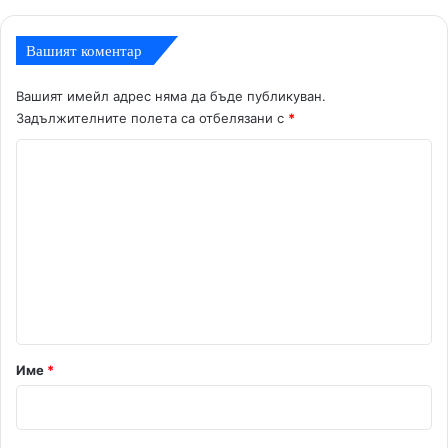
Вашият коментар
Вашият имейл адрес няма да бъде публикуван.
Задължителните полета са отбелязани с
*
К
о
м
е
н
т
а
р
Име
*
:
*