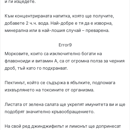
и ги изцедете.
Към концентрираната напитка, която ще получите,
добавете 2 ч.ч. вода. Най-добре е тя да е изворна,
минерална или в най-лошия случай – преварена.
Error9
Морковите, които са изключително богати на
флавоноиди и витамин А, са от огромна полза за черния
дроб, тъй като го подхранват.
Пектинът, който се съдържа в ябълките, подпомага
изхвърлянето на токсините от организма.
Листата от зелена салата ще укрепят имунитета ви и ще
подобрят значително кръвообращението.
На свой ред джинджифилът и лимонът ще допринесат