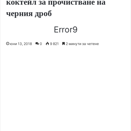
коктейл за прочистване на
черния дроб
Error9
юни 13, 2018
0
9 821
2 минути за четене