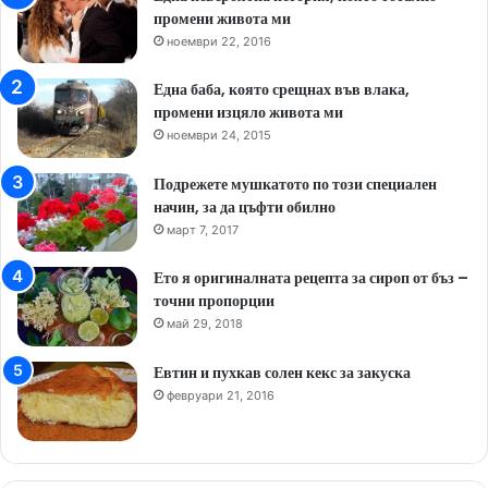
промени живота ми
ноември 22, 2016
Една баба, която срещнах във влака,
промени изцяло живота ми
ноември 24, 2015
Подрежете мушкатото по този специален
начин, за да цъфти обилно
март 7, 2017
Ето я оригиналната рецепта за сироп от бъз –
точни пропорции
май 29, 2018
Евтин и пухкав солен кекс за закуска
февруари 21, 2016