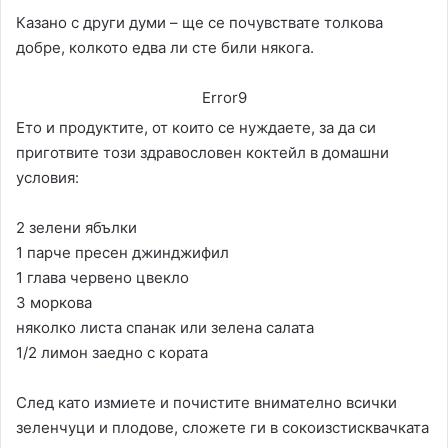
Казано с други думи – ще се почувствате толкова
добре, колкото едва ли сте били някога.
Error9
Ето и продуктите, от които се нуждаете, за да си
приготвите този здравословен коктейл в домашни
условия:
2 зелени ябълки
1 парче пресен джинджифил
1 глава червено цвекло
3 моркова
няколко листа спанак или зелена салата
1/2 лимон заедно с кората
След като измиете и почистите внимателно всички
зеленчуци и плодове, сложете ги в сокоизстисквачката