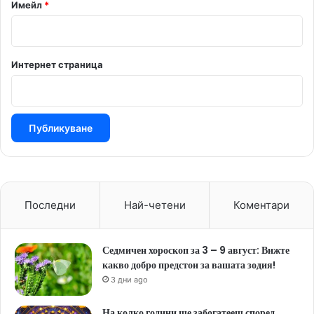
Имейл
*
Интернет страница
Последни
Най-четени
Коментари
Седмичен хороскоп за 3 – 9 август: Вижте
какво добро предстои за вашата зодия!
3 дни ago
На колко години ще забогатееш според