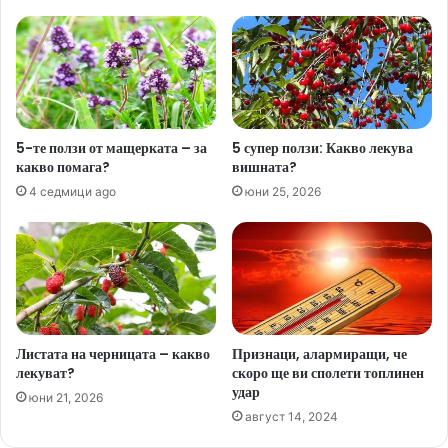
5-те ползи от мащерката – за
5 супер ползи: Какво лекува
какво помага?
вишната?
4 седмици ago
юни 25, 2026
Листата на черницата – какво
Признаци, алармиращи, че
лекуват?
скоро ще ви сполети топлинен
удар
юни 21, 2026
август 14, 2024