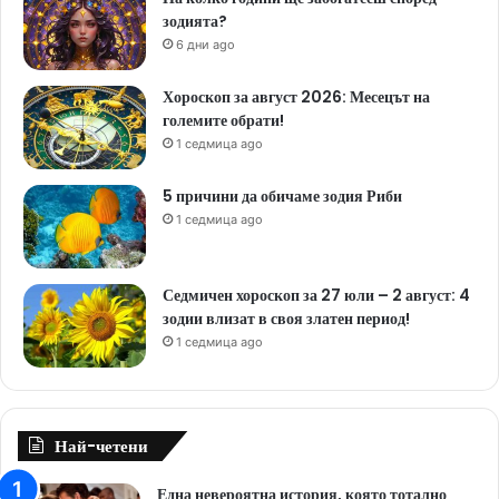
зодията?
6 дни ago
Хороскоп за август 2026: Месецът на
големите обрати!
1 седмица ago
5 причини да обичаме зодия Риби
1 седмица ago
Седмичен хороскоп за 27 юли – 2 август: 4
зодии влизат в своя златен период!
1 седмица ago
Най-четени
Една невероятна история, която тотално