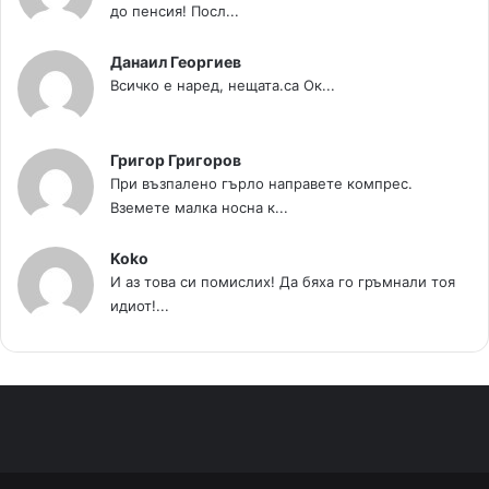
до пенсия! Посл...
Данаил Георгиев
Всичко е наред, нещата.са Ок...
Григор Григоров
При възпалено гърло направете компрес.
Вземете малка носна к...
Koko
И аз това си помислих! Да бяха го гръмнали тоя
идиот!...