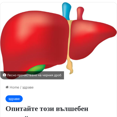
Лесно прочистване на черния дроб
Home
/
здраве
здраве
Опитайте този вълшебен