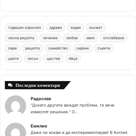
e
t
T
t
c
b
e
u
a
o
годишен хороскоп
здраве
зодии
късмет
o
r
b
g
m
лесна рецепта
лечение
любов
овен
отслабване
o
e
e
r
пари
рецепта
семейство
сирене
съвети
цветя
чесън
k
щастие
s
яйца
a
t
m
Последни коментари
Радослав
"Докато другите виждат проблем, те вече
измислят решение." О...
Емилио
Даже не искам и да експериментирам! В Англия