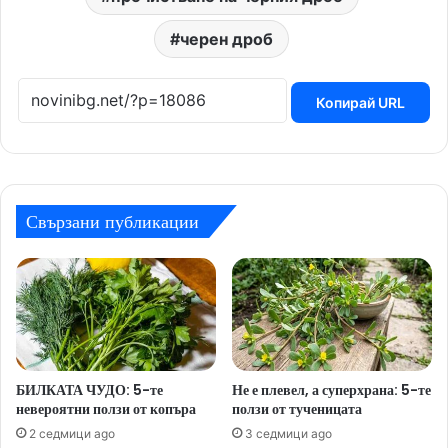
черен дроб
Копирай URL
Свързани публикации
БИЛКАТА ЧУДО: 5-те
Не е плевел, а суперхрана: 5-те
невероятни ползи от копъра
ползи от тученицата
2 седмици ago
3 седмици ago