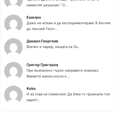
измислят решение." О...
Емилио
Даже не искам и да експериментирам! В Англия
до пенсия! Посл...
Данаил Георгиев
Всичко е наред, нещата.са Ок...
Григор Григоров
При възпалено гърло направете компрес.
Вземете малка носна к...
Koko
И аз това си помислих! Да бяха го гръмнали тоя
идиот!...