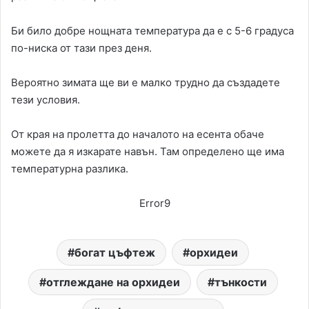
Би било добре нощната температура да е с 5-6 градуса
по-ниска от тази през деня.
Вероятно зимата ще ви е малко трудно да създадете
тези условия.
От края на пролетта до началото на есента обаче
можете да я изкарате навън. Там определено ще има
температурна разлика.
Error9
богат цъфтеж
орхидеи
отглеждане на орхидеи
тънкости