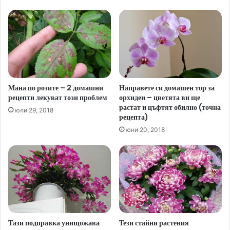
Мана по розите – 2 домашни
Направете си домашен тор за
рецепти лекуват този проблем
орхидеи – цветята ви ще
растат и цъфтят обилно (точна
юли 29, 2018
рецепта)
юни 20, 2018
Тази подправка унищожава
Тези стайни растения