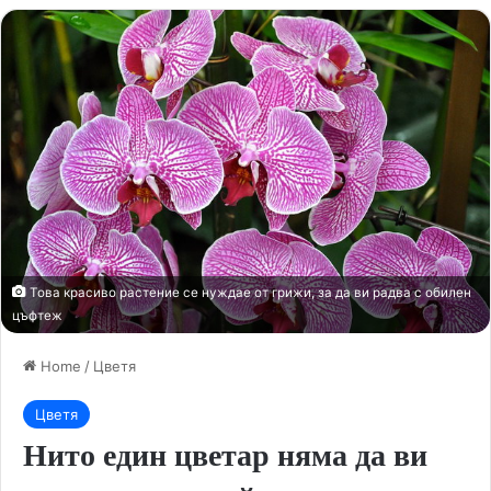
Това красиво растение се нуждае от грижи, за да ви радва с обилен
цъфтеж
Home
/
Цветя
Цветя
Нито един цветар няма да ви