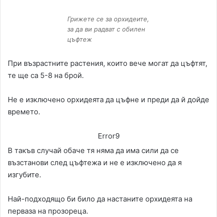
Грижете се за орхидеите,
за да ви радват с обилен
цъфтеж
При възрастните растения, които вече могат да цъфтят,
те ще са 5-8 на брой.
Не е изключено орхидеята да цъфне и преди да й дойде
времето.
Error9
В такъв случай обаче тя няма да има сили да се
възстанови след цъфтежа и не е изключено да я
изгубите.
Най-подходящо би било да настаните орхидеята на
перваза на прозореца.