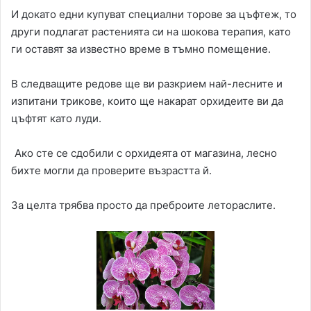
И докато едни купуват специални торове за цъфтеж, то
други подлагат растенията си на шокова терапия, като
ги оставят за известно време в тъмно помещение.
В следващите редове ще ви разкрием най-лесните и
изпитани трикове, които ще накарат орхидеите ви да
цъфтят като луди.
Ако сте се сдобили с орхидеята от магазина, лесно
бихте могли да проверите възрастта й.
За целта трябва просто да преброите летораслите.