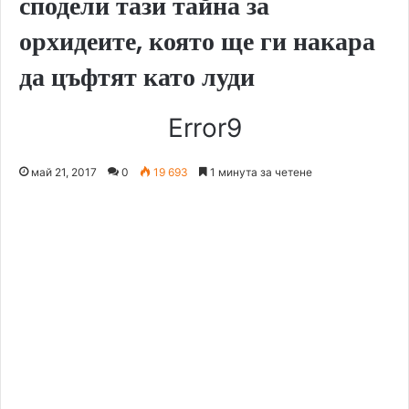
сподели тази тайна за
орхидеите, която ще ги накара
да цъфтят като луди
Error9
май 21, 2017
0
19 693
1 минута за четене