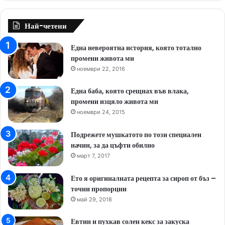
Най-четени
Една невероятна история, която тотално
промени живота ми
ноември 22, 2016
Една баба, която срещнах във влака,
промени изцяло живота ми
ноември 24, 2015
Подрежете мушкатото по този специален
начин, за да цъфти обилно
март 7, 2017
Ето я оригиналната рецепта за сироп от бъз –
точни пропорции
май 29, 2018
Евтин и пухкав солен кекс за закуска