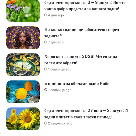
Седмичен хороскоп за 3 – 9 август: Вижте
какво добро предстои за вашата зодия!
4 дни ago
На колко години ще забогатееш според
зодията?
7 дни ago
Хороскоп за август 2026: Месецът на
големите обрати!
1 седмица ago
5 причини да обичаме зодия Риби
1 седмица ago
Седмичен хороскоп за 27 юли – 2 август: 4
зодии влизат в своя златен период!
2 седмици ago