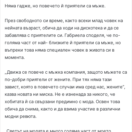
Няма гадже, но повечето й приятели са мъже.
През свободното си време, както всеки млад човек на
нейната възраст, обича да ходи на дискотека и да се
забавлява с приятелите си. Габриела споделя, че по-
голяма част от най- близките й приятели са мъже, но
въпреки това няма специален човек в живота си в
момента.
„Движа се повече с мъжка компания, защото мъжете са
по-добри приятели от жените. При тях няма тази
завист, която в повечето случаи има сред нас, жените”,
казва новата ни миска. Не е изненада за никого, че
хобитата й са свързани предимно с мода. Освен това
обича да снима, както и да взима участие в различни
модни ревюта.
„Светът на модата е много голяма част от моето