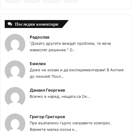
t
m
Последни коментари
Радослав
"Докато другите виждат проблем, те вече
измислят решение." О...
Емилио
Даже не искам и да експериментирам! В Англия
до пенсия! Посл...
Данаил Георгиев
Всичко е наред, нещата.са Ок...
Григор Григоров
При възпалено гърло направете компрес.
Вземете малка носна к...