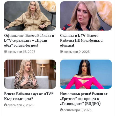
Официално: Венета Райкова и
Скандал в bTV: Венета
bTV се разделят – „Преди
Райкова НЕ била болна, а
обед“ остава без нея!
обидена!
октомври 16, 2025
октомври 9, 2025
Венета Райкова е аут от bTV?
Няма такъв резил! Емили от
Къде е водещата?
„Ергенът“ под прицел в
„Господарите“ (ВИДЕО)
октомври 7, 2025
септември 9, 2025