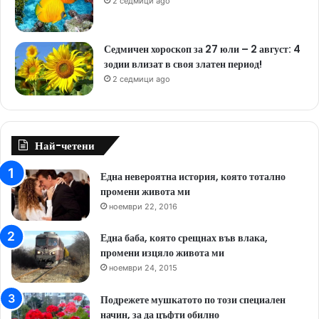
2 седмици ago
Седмичен хороскоп за 27 юли – 2 август: 4
зодии влизат в своя златен период!
2 седмици ago
Най-четени
Една невероятна история, която тотално
промени живота ми
ноември 22, 2016
Една баба, която срещнах във влака,
промени изцяло живота ми
ноември 24, 2015
Подрежете мушкатото по този специален
начин, за да цъфти обилно