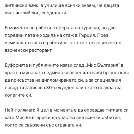
английски език, в училище всички знаем, че децата
учат английски“, споделя тя.
В момента не работи в сферата на туризма, но две
поредни лета е ходила на стаж в Гърция. През
изминалото лято е работила като хостеса в известен
варненски ресторант.
Еуфорията и публичните изяви след „Мис България“ в
края на миналата седмица възпрепятствали брюнетката
да присъства на дипломирането си, а за специалния
повод тя записала 30-секунден клип като поздрав за
колегите си.
Най-голямата й цел в момента е да оправдае титлата си
като Мис България и да участва във всички събития,
които са свързани със страната ни.