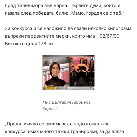
пред телевизора във Варна. Първите думи, които й
казала след победата, били: „Мамо, гордея се с теб.“
За конкурса й се наложило да свали няколко килограма
въпреки перфектните мерки, които има – 92/67/90:
Висока е цели 178 см.
Мис България Габриела
Кирова
„Преди всичко се занимавах с подготовката за
конкурса, имах много тежки тренировки, за да вляза