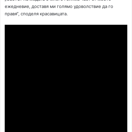
ежедневие, доставя ми голямо удоволствие да го
правя“, споделя красавицата.