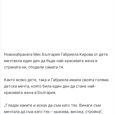
Новоизбраната Мис България Габриела Кирова от дете
мечтаела един ден да бъде най-красивата жена в
страната ни, сподели самата тя.
Както всяко дете, така и Габриела имала своята голяма
детска мечта, която била един ден да стане най-
красивата жена в България.
„Гледах каките и исках да съм като тях. Винаги съм
мечтала да съм като тях – красива, висока, стройна“,