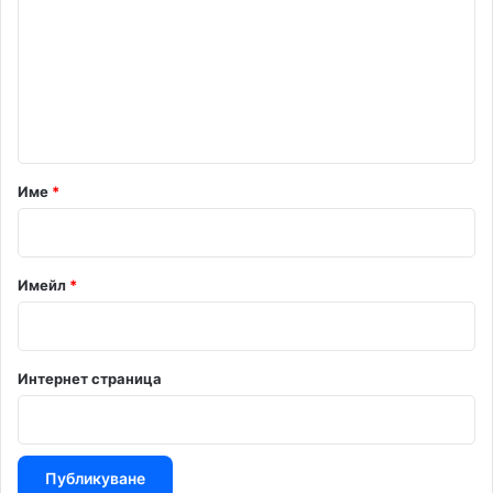
м
е
н
т
а
р
Име
*
:
*
Имейл
*
Интернет страница