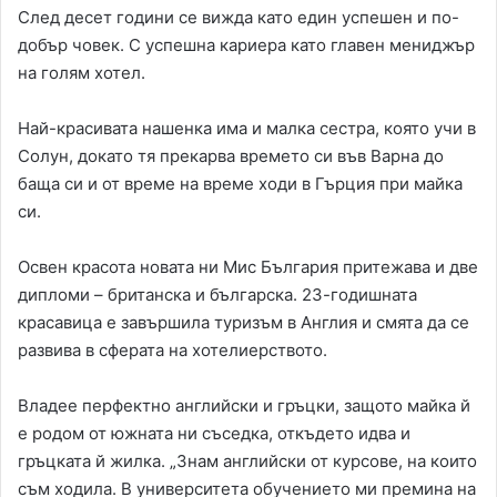
След десет години се вижда като един успешен и по-
добър човек. С успешна кариера като главен мениджър
на голям хотел.
Най-красивата нашенка има и малка сестра, която учи в
Солун, докато тя прекарва времето си във Варна до
баща си и от време на време ходи в Гърция при майка
си.
Освен красота новата ни Мис България притежава и две
дипломи – британска и българска. 23-годишната
красавица е завършила туризъм в Англия и смята да се
развива в сферата на хотелиерството.
Владее перфектно английски и гръцки, защото майка й
е родом от южната ни съседка, откъдето идва и
гръцката й жилка. „Знам английски от курсове, на които
съм ходила. В университета обучението ми премина на