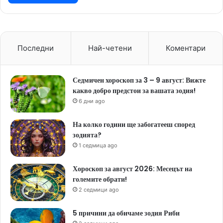
Последни
Най-четени
Коментари
Седмичен хороскоп за 3 – 9 август: Вижте
какво добро предстои за вашата зодия!
6 дни ago
На колко години ще забогатееш според
зодията?
1 седмица ago
Хороскоп за август 2026: Месецът на
големите обрати!
2 седмици ago
5 причини да обичаме зодия Риби