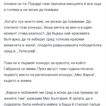
спомня си тя. Поради тази причина емоцията й все още
е голяма и не може да повярва.
„Когато чух моето име, не можах да повярвам. Да
спечеля този конкурс, беше мечта за мен и в един
момент става реалност. Да бъдеш най-красивата
българка, да те изберат сред толкова красиви
момичета и жени“, споделя развънуваната победителка
пред в. „Телеграф“.
Това не е първият конкурс за красота, на който
Габриела се явява. През август тази година печели
първото място на регионалния конкурс „Мис Варна“,
където и живее.
„Варна е любимият ми град и исках да съм пример за
жените там“, разказва Мис България. В залата, да я
подкрепи, била нейната майка, а баща й стискал палци