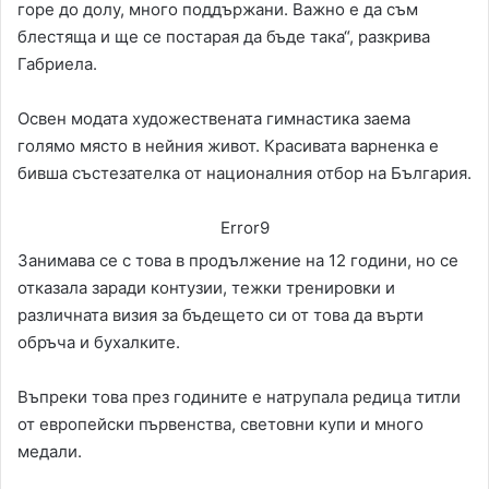
горе до долу, много поддържани. Важно е да съм
блестяща и ще се постарая да бъде така“, разкрива
Габриела.
Освен модата художествената гимнастика заема
голямо място в нейния живот. Красивата варненка е
бивша състезателка от националния отбор на България.
Error9
Занимава се с това в продължение на 12 години, но се
отказала заради контузии, тежки тренировки и
различната визия за бъдещето си от това да върти
обръча и бухалките.
Въпреки това през годините е натрупала редица титли
от европейски първенства, световни купи и много
медали.