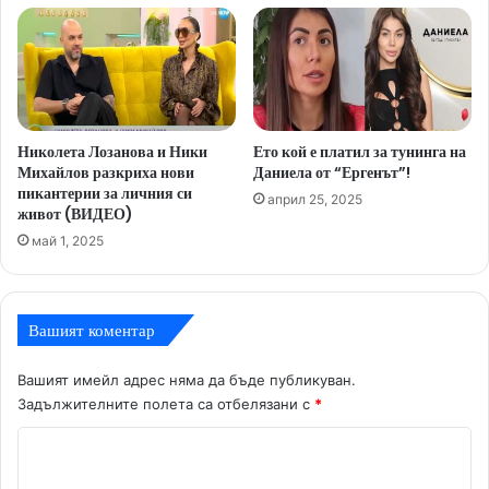
Николета Лозанова и Ники
Ето кой е платил за тунинга на
Михайлов разкриха нови
Даниела от “Ергенът”!
пикантерии за личния си
април 25, 2025
живот (ВИДЕО)
май 1, 2025
Вашият коментар
Вашият имейл адрес няма да бъде публикуван.
Задължителните полета са отбелязани с
*
К
о