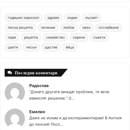
e
t
T
t
c
b
e
u
a
o
годишен хороскоп
здраве
зодии
късмет
o
r
b
g
m
лесна рецепта
лечение
любов
овен
отслабване
o
e
e
r
пари
рецепта
семейство
сирене
съвети
цветя
чесън
k
щастие
s
яйца
a
t
m
Последни коментари
Радослав
"Докато другите виждат проблем, те вече
измислят решение." О...
Емилио
Даже не искам и да експериментирам! В Англия
до пенсия! Посл...