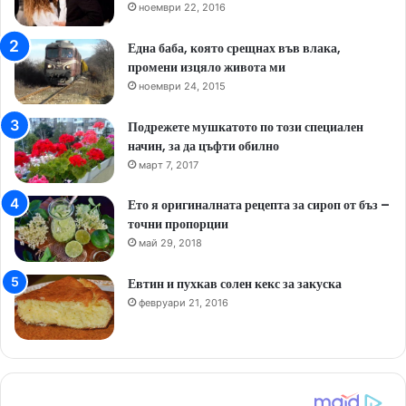
ноември 22, 2016
Една баба, която срещнах във влака,
промени изцяло живота ми
ноември 24, 2015
Подрежете мушкатото по този специален
начин, за да цъфти обилно
март 7, 2017
Ето я оригиналната рецепта за сироп от бъз –
точни пропорции
май 29, 2018
Евтин и пухкав солен кекс за закуска
февруари 21, 2016