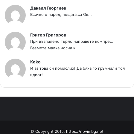
Данаил Георгиев
Всичко е наред, нещата.са Ок...
Григор Григоров
При възпалено гърло направете компрес.
Вземете малка носна к...
Koko
И аз това си помислих! Да бяха го гръмнали тоя
идиот!...
© Copyright 2015, https://novinibg.net