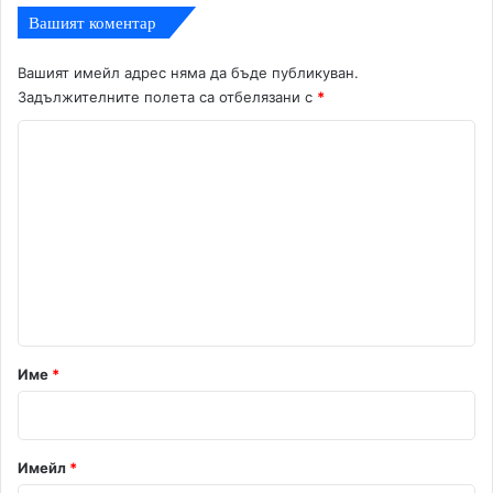
Вашият коментар
Вашият имейл адрес няма да бъде публикуван.
Задължителните полета са отбелязани с
*
К
о
м
е
н
т
а
р
Име
*
:
*
Имейл
*