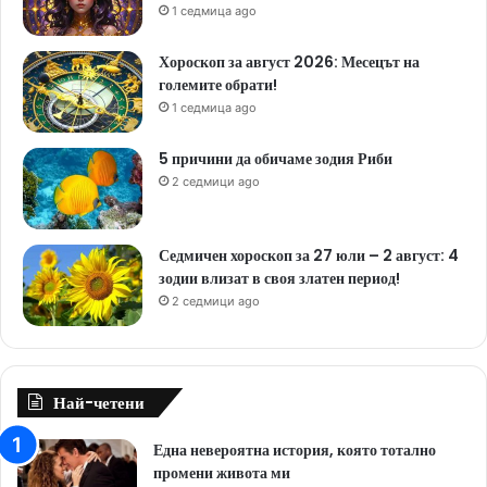
1 седмица ago
Хороскоп за август 2026: Месецът на
големите обрати!
1 седмица ago
5 причини да обичаме зодия Риби
2 седмици ago
Седмичен хороскоп за 27 юли – 2 август: 4
зодии влизат в своя златен период!
2 седмици ago
Най-четени
Една невероятна история, която тотално
промени живота ми