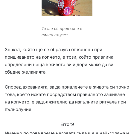
То ще се превърне в
силен амулет
Знакът, който ще се образува от конеца при
пришиването на копчето, е този, който привлича
определени неща в живота ви и дори може да ви
сбъдне желанията.
Според вярванията, за да привлечете в живота си точно
това, което искате посредством правилното зашиване
на копчето, е задължително да изпълните ритуала при
пълнолуние.
Error9
Именно по това време неговата сила ще е най-голяма и