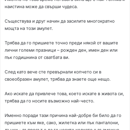
наистина може да свърши чудеса.
Съществува и друг начин да засилите многократно
мощта на този амулет.
Трябва да го пришиете точно преди някой от вашите
лични големи празници – рожден ден, имен ден или
пък годишнина от сватбата ви.
След като вече сте превърнали копчето си в
своеобразен амулет, трябва да знаете още нещо.
Ако искате да привлече това, което искате в живота си,
трябва да го носите възможно най-често.
Именно поради тази причина най-добре би било да го
пришиете към яке, сако, жилетка или пък панталони,
дънки – въпросът е да го носите колкото е възможно