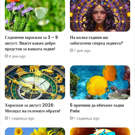
Седмичен хороскоп за 3 – 9
На колко години ще
август: Вижте какво добро
забогатееш според зодията?
предстои за вашата зодия!
7 дни ago
4 дни ago
Хороскоп за август 2026:
5 причини да обичаме зодия
Месецът на големите обрати!
Риби
1 седмица ago
1 седмица ago