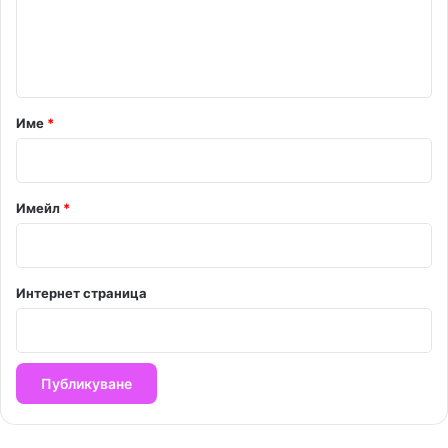
н
т
а
р
Име
*
:
*
Имейл
*
Интернет страница