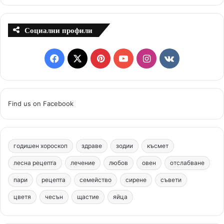
Социални профили
F
X
P
Y
I
v
a
i
o
n
k
c
n
u
s
.
Find us on Facebook
e
t
T
t
c
b
e
u
a
o
годишен хороскоп
здраве
зодии
късмет
o
r
b
g
m
лесна рецепта
лечение
любов
овен
отслабване
o
e
e
r
пари
рецепта
семейство
сирене
съвети
цветя
чесън
k
щастие
s
яйца
a
t
m