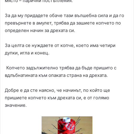
място – парични постъпления.
За да му придадете обаче тази вълшебна сила и да го
превърнете в амулет, трябва да зашиете копчето по
определен начин за дрехата си.
За целта се нуждаете от копче, което има четири
дупки, игла и конец.
Копчето задължително трябва да бъде пришито с
вдлъбнатината към опаката страна на дрехата.
Добре е да сте наясно, че начинът, по който ще
пришиете копчето към дрехата си, е от голямо
значение.