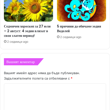
Седмичен хороскоп за 27 юли
5 причини да обичаме зодия
– 2 август: 4 зодии влизат в
Водолей
своя златен период!
2 седмици ago
2 седмици ago
Вашият коментар
Вашият имейл адрес няма да бъде публикуван.
Задължителните полета са отбелязани с
*
К
о
м
е