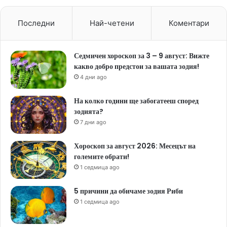
Последни
Най-четени
Коментари
Седмичен хороскоп за 3 – 9 август: Вижте
какво добро предстои за вашата зодия!
4 дни ago
На колко години ще забогатееш според
зодията?
7 дни ago
Хороскоп за август 2026: Месецът на
големите обрати!
1 седмица ago
5 причини да обичаме зодия Риби
1 седмица ago