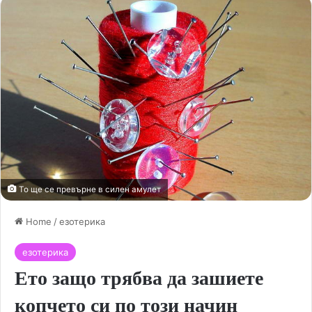
То ще се превърне в силен амулет
Home
/
езотерика
езотерика
Ето защо трябва да зашиете
копчето си по този начин