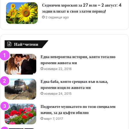
Седмичен хороскоп за 27 юли – 2 август: 4
зодии влизат в своя златен период!
2 седмици ago
Най-четени
Една невероятна история, която тотално
промени живота ми
ноември 22, 2016
Една баба, която срещнах във влака,
промени изцяло живота ми
ноември 24, 2015
Подрежете мушкатото по този специален
начин, за да цъфти обилно
март 7, 2017