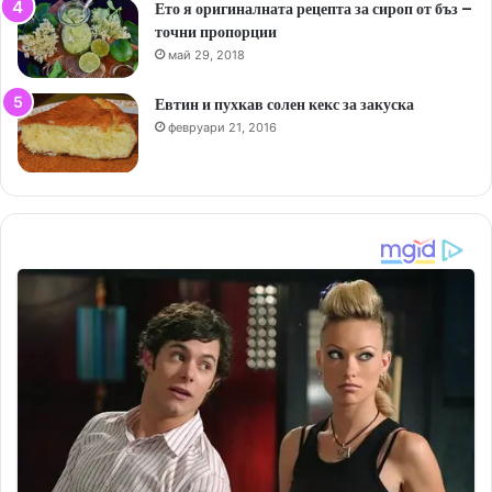
Ето я оригиналната рецепта за сироп от бъз –
точни пропорции
май 29, 2018
Евтин и пухкав солен кекс за закуска
февруари 21, 2016