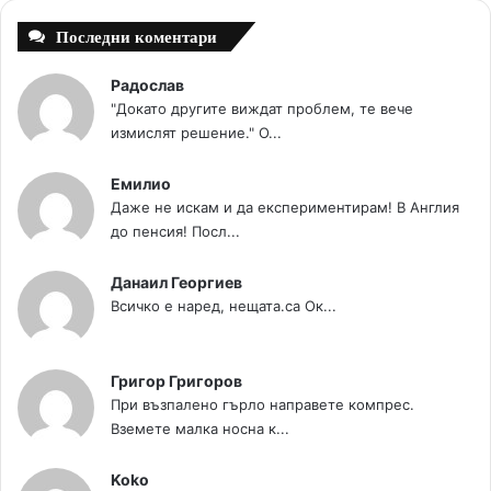
Последни коментари
Радослав
"Докато другите виждат проблем, те вече
измислят решение." О...
Емилио
Даже не искам и да експериментирам! В Англия
до пенсия! Посл...
Данаил Георгиев
Всичко е наред, нещата.са Ок...
Григор Григоров
При възпалено гърло направете компрес.
Вземете малка носна к...
Koko