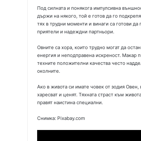
Под силната и понякога импулсивна външнос
държи на някого, той е готов да го подкрепя
тях в трудни моменти и винаги са готови да
приятели и надеждни партньори.
Овните са хора, които трудно могат да остан
енергия и неподправена искреност. Макар п
техните положителни качества често наддел
околните.
Ако в живота си имате човек от зодия Овен,
харесват и ценят. Тяхната страст към живот
правят наистина специални.
Снимка: Pixabay.com