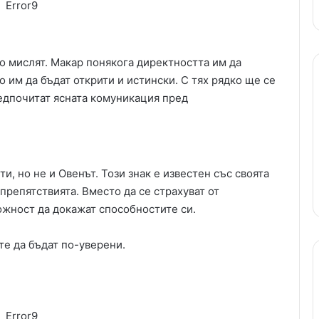
Error9
во мислят. Макар понякога директността им да
о им да бъдат открити и истински. С тях рядко ще се
редпочитат ясната комуникация пред
и, но не и Овенът. Този знак е известен със своята
препятствията. Вместо да се страхуват от
ожност да докажат способностите си.
те да бъдат по-уверени.
Error9