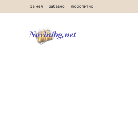
За нея
забавно
любопитно