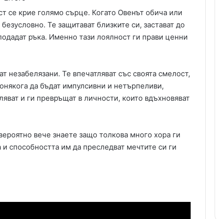
т се крие голямо сърце. Когато Овенът обича или
 безусловно. Те защитават близките си, застават до
 подадат ръка. Именно тази лоялност ги прави ценни
ат незабелязани. Те впечатляват със своята смелост,
онякога да бъдат импулсивни и нетърпеливи,
яват и ги превръщат в личности, които вдъхновяват
 вероятно вече знаете защо толкова много хора ги
а и способността им да преследват мечтите си ги