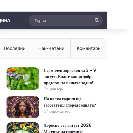
Търси
ДИНА
Последни
Най-четени
Коментари
Седмичен хороскоп за 3 – 9
август: Вижте какво добро
предстои за вашата зодия!
5 дни ago
На колко години ще
забогатееш според зодията?
1 седмица ago
Хороскоп за август 2026:
Месецът на големите