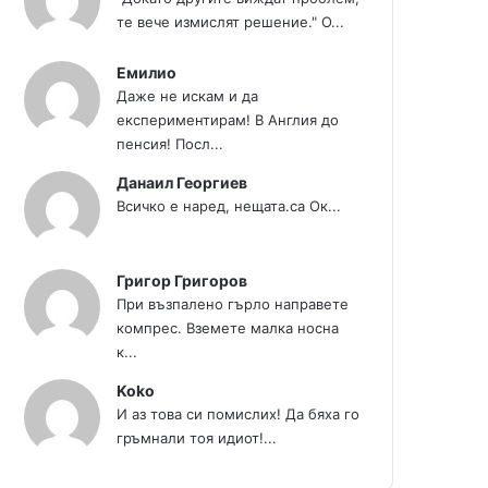
те вече измислят решение." О...
Емилио
Даже не искам и да
експериментирам! В Англия до
пенсия! Посл...
Данаил Георгиев
Всичко е наред, нещата.са Ок...
Григор Григоров
При възпалено гърло направете
компрес. Вземете малка носна
к...
Koko
И аз това си помислих! Да бяха го
гръмнали тоя идиот!...