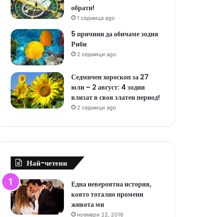
обрати!
1 седмица ago
5 причини да обичаме зодия
Риби
2 седмици ago
Седмичен хороскоп за 27
юли – 2 август: 4 зодии
влизат в своя златен период!
2 седмици ago
Най-четени
Една невероятна история,
която тотално промени
живота ми
ноември 22, 2016