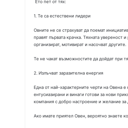
Ето пет от тях:
1. Те са естествени лидери
Овните не се страхуват да поемат инициатив
правят първата крачка. Тяхната увереност и
организират, мотивират и насочват другите.
Те не чакат възможностите да дойдат при тях
2. Излъчват заразителна енергия
Една от най-характерните черти на Овена е 
ентусиазирани и винаги готови за нови при
компания с добро настроение и желание за 
Ако имате приятел Овен, вероятно знаете ко