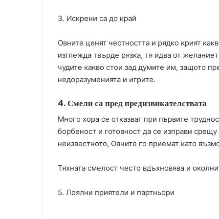
3. Искрени са до край
Овните ценят честността и рядко крият как
изглежда твърде рязка, тя идва от желаниет
чудите какво стои зад думите им, защото п
недоразуменията и игрите.
4. Смели са пред предизвикателствата
Много хора се отказват при първите трудност
борбеност и готовност да се изправи срещу 
неизвестното, Овните го приемат като възм
Тяхната смелост често вдъхновява и околни
5. Лоялни приятели и партньори