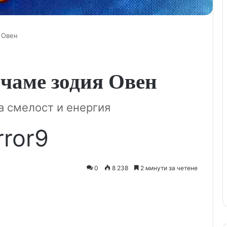
 Овен
ичаме зодия Овен
а смелост и енергия
rror9
0
8 238
2 минути за четене