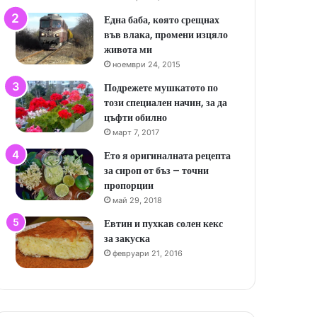
Една баба, която срещнах
във влака, промени изцяло
живота ми
ноември 24, 2015
Подрежете мушкатото по
този специален начин, за да
цъфти обилно
март 7, 2017
Ето я оригиналната рецепта
за сироп от бъз – точни
пропорции
май 29, 2018
Евтин и пухкав солен кекс
за закуска
февруари 21, 2016