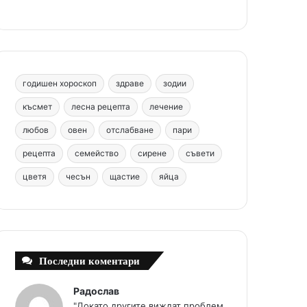
b
e
u
a
o
o
r
b
g
m
o
e
e
r
годишен хороскоп
здраве
зодии
k
s
a
късмет
лесна рецепта
лечение
любов
овен
отслабване
пари
t
m
рецепта
семейство
сирене
съвети
цветя
чесън
щастие
яйца
Последни коментари
Радослав
"Докато другите виждат проблем,