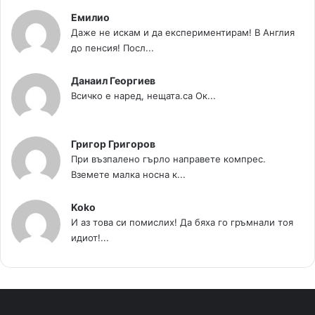
Емилио
Даже не искам и да експериментирам! В Англия
до пенсия! Посл...
Данаил Георгиев
Всичко е наред, нещата.са Ок...
Григор Григоров
При възпалено гърло направете компрес.
Вземете малка носна к...
Koko
И аз това си помислих! Да бяха го гръмнали тоя
идиот!...