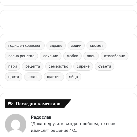
a
i
o
n
k
c
n
u
s
.
e
t
T
t
c
b
e
u
a
o
годишен хороскоп
здраве
зодии
късмет
o
r
b
g
m
лесна рецепта
лечение
любов
овен
отслабване
o
e
e
r
пари
рецепта
семейство
сирене
съвети
цветя
чесън
k
щастие
s
яйца
a
t
m
Последни коментари
Радослав
"Докато другите виждат проблем, те вече
измислят решение." О...