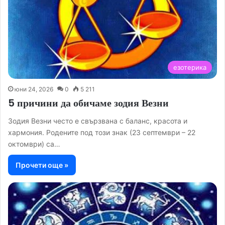
езотерика
юни 24, 2026
0
5 211
5 причини да обичаме зодия Везни
Зодия Везни често е свързвана с баланс, красота и
хармония. Родените под този знак (23 септември – 22
октомври) са…
Прочети още »