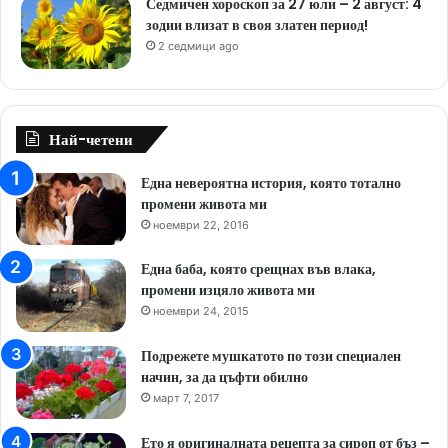
Седмичен хороскоп за 27 юли – 2 август: 4
зодии влизат в своя златен период!
2 седмици ago
Най-четени
Една невероятна история, която тотално
промени живота ми
ноември 22, 2016
Една баба, която срещнах във влака,
промени изцяло живота ми
ноември 24, 2015
Подрежете мушкатото по този специален
начин, за да цъфти обилно
март 7, 2017
Ето я оригиналната рецепта за сироп от бъз –