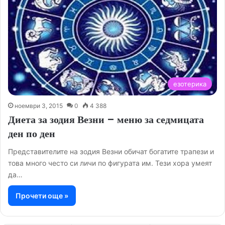
езотерика
ноември 3, 2015
0
4 388
Диета за зодия Везни – меню за седмицата
ден по ден
Представителите на зодия Везни обичат богатите трапези и
това много често си личи по фигурата им. Тези хора умеят
да…
Прочети още »