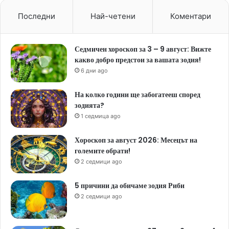
Последни
Най-четени
Коментари
Седмичен хороскоп за 3 – 9 август: Вижте
какво добро предстои за вашата зодия!
6 дни ago
На колко години ще забогатееш според
зодията?
1 седмица ago
Хороскоп за август 2026: Месецът на
големите обрати!
2 седмици ago
5 причини да обичаме зодия Риби
2 седмици ago