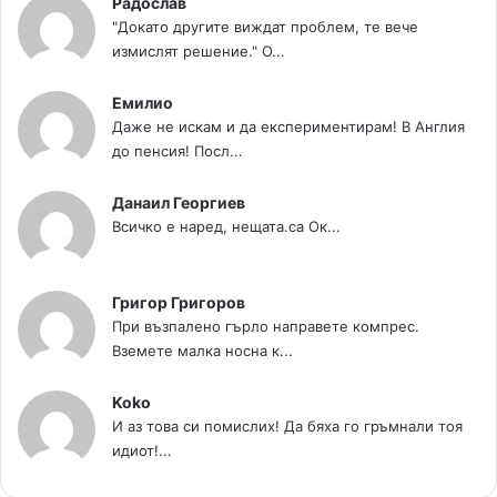
Радослав
"Докато другите виждат проблем, те вече
измислят решение." О...
Емилио
Даже не искам и да експериментирам! В Англия
до пенсия! Посл...
Данаил Георгиев
Всичко е наред, нещата.са Ок...
Григор Григоров
При възпалено гърло направете компрес.
Вземете малка носна к...
Koko
И аз това си помислих! Да бяха го гръмнали тоя
идиот!...