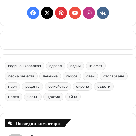
F
X
P
Y
I
v
a
i
o
n
k
c
n
u
s
.
e
t
T
t
c
b
e
u
a
o
годишен хороскоп
здраве
зодии
късмет
o
r
b
g
m
лесна рецепта
лечение
любов
овен
отслабване
o
e
e
r
пари
рецепта
семейство
сирене
съвети
цветя
чесън
k
щастие
s
яйца
a
t
m
Последни коментари