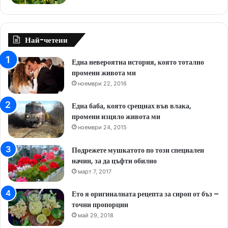
Най-четени
Една невероятна история, която тотално
промени живота ми
ноември 22, 2016
Една баба, която срещнах във влака,
промени изцяло живота ми
ноември 24, 2015
Подрежете мушкатото по този специален
начин, за да цъфти обилно
март 7, 2017
Ето я оригиналната рецепта за сироп от бъз –
точни пропорции
май 29, 2018