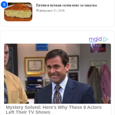
Евтин и пухкав солен кекс за закуска
февруари 21, 2016