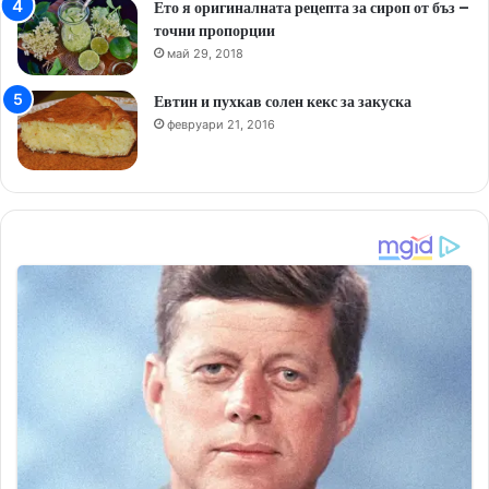
Ето я оригиналната рецепта за сироп от бъз –
точни пропорции
май 29, 2018
Евтин и пухкав солен кекс за закуска
февруари 21, 2016