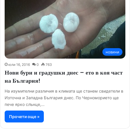
новини
юли 16, 2016
0
763
Нови бури и градушки днес – ето в коя част
на България!
На изумителни различия в климата ще станем свидетели в
Източна и Западна България днес. По Черноморието ще
пече ярко слънце,…
Прочети още »