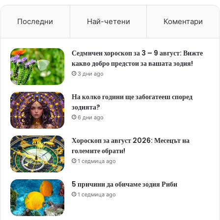
Последни
Най-четени
Коментари
Седмичен хороскоп за 3 – 9 август: Вижте
какво добро предстои за вашата зодия!
3 дни ago
На колко години ще забогатееш според
зодията?
6 дни ago
Хороскоп за август 2026: Месецът на
големите обрати!
1 седмица ago
5 причини да обичаме зодия Риби
1 седмица ago