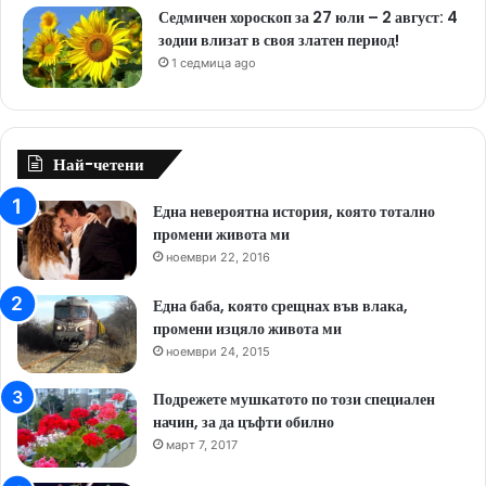
Седмичен хороскоп за 27 юли – 2 август: 4
зодии влизат в своя златен период!
1 седмица ago
Най-четени
Една невероятна история, която тотално
промени живота ми
ноември 22, 2016
Една баба, която срещнах във влака,
промени изцяло живота ми
ноември 24, 2015
Подрежете мушкатото по този специален
начин, за да цъфти обилно
март 7, 2017