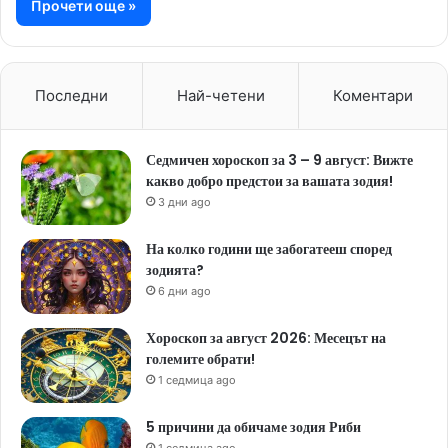
Прочети още »
Последни
Най-четени
Коментари
Седмичен хороскоп за 3 – 9 август: Вижте
какво добро предстои за вашата зодия!
3 дни ago
На колко години ще забогатееш според
зодията?
6 дни ago
Хороскоп за август 2026: Месецът на
големите обрати!
1 седмица ago
5 причини да обичаме зодия Риби