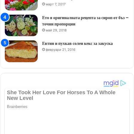
март 7, 2017
Ето я оригиналната рецепта за сироп от бъз –
точни пропорции
май 29, 2018
Евтин и пухкав солен кекс за закуска
февруари 21, 2016