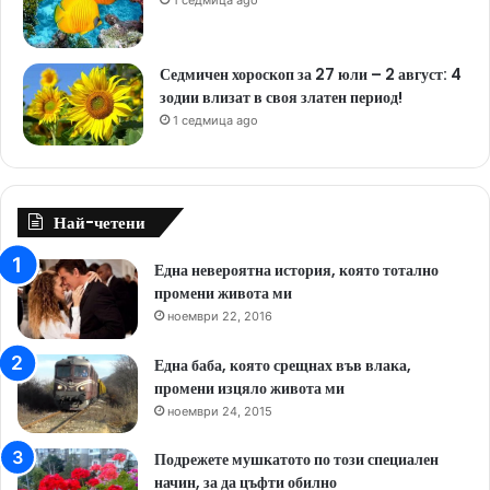
1 седмица ago
Седмичен хороскоп за 27 юли – 2 август: 4
зодии влизат в своя златен период!
1 седмица ago
Най-четени
Една невероятна история, която тотално
промени живота ми
ноември 22, 2016
Една баба, която срещнах във влака,
промени изцяло живота ми
ноември 24, 2015
Подрежете мушкатото по този специален
начин, за да цъфти обилно