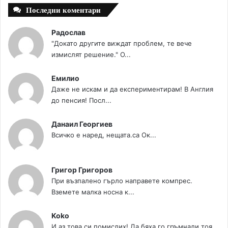
Последни коментари
Радослав
"Докато другите виждат проблем, те вече
измислят решение." О...
Емилио
Даже не искам и да експериментирам! В Англия
до пенсия! Посл...
Данаил Георгиев
Всичко е наред, нещата.са Ок...
Григор Григоров
При възпалено гърло направете компрес.
Вземете малка носна к...
Koko
И аз това си помислих! Да бяха го гръмнали тоя