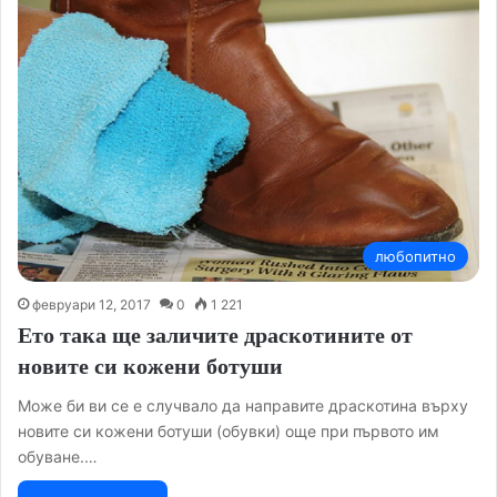
любопитно
февруари 12, 2017
0
1 221
Ето така ще заличите драскотините от
новите си кожени ботуши
Може би ви се е случвало да направите драскотина върху
новите си кожени ботуши (обувки) още при първото им
обуване.…