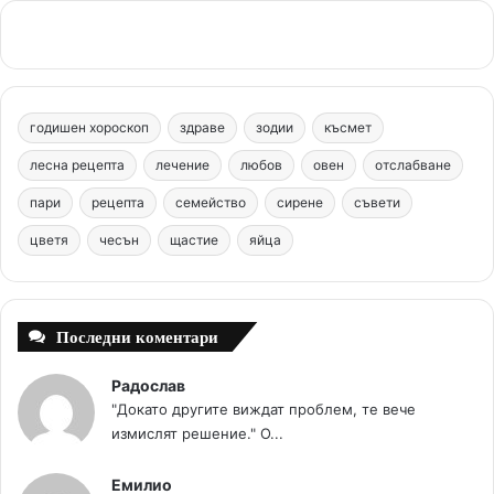
c
n
u
s
.
e
t
T
t
c
b
e
u
a
o
годишен хороскоп
здраве
зодии
късмет
o
r
b
g
m
лесна рецепта
лечение
любов
овен
отслабване
o
e
e
r
пари
рецепта
семейство
сирене
съвети
цветя
чесън
k
щастие
s
яйца
a
t
m
Последни коментари
Радослав
"Докато другите виждат проблем, те вече
измислят решение." О...
Емилио