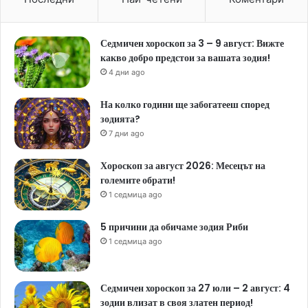
Седмичен хороскоп за 3 – 9 август: Вижте
какво добро предстои за вашата зодия!
4 дни ago
На колко години ще забогатееш според
зодията?
7 дни ago
Хороскоп за август 2026: Месецът на
големите обрати!
1 седмица ago
5 причини да обичаме зодия Риби
1 седмица ago
Седмичен хороскоп за 27 юли – 2 август: 4
зодии влизат в своя златен период!