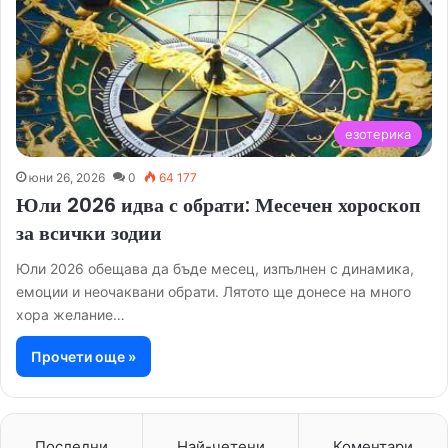
езотерика
юни 26, 2026
0
64 177
Юли 2026 идва с обрати: Месечен хороскоп
за всички зодии
Юли 2026 обещава да бъде месец, изпълнен с динамика,
емоции и неочаквани обрати. Лятото ще донесе на много
хора желание…
Прочети още »
Последни
Най-четени
Коментари