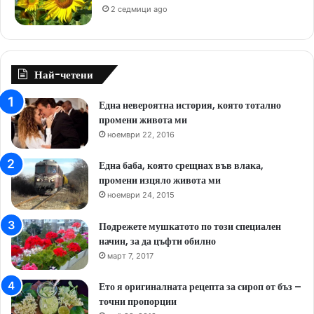
2 седмици ago
Най-четени
Една невероятна история, която тотално
промени живота ми
ноември 22, 2016
Една баба, която срещнах във влака,
промени изцяло живота ми
ноември 24, 2015
Подрежете мушкатото по този специален
начин, за да цъфти обилно
март 7, 2017
Ето я оригиналната рецепта за сироп от бъз –
точни пропорции