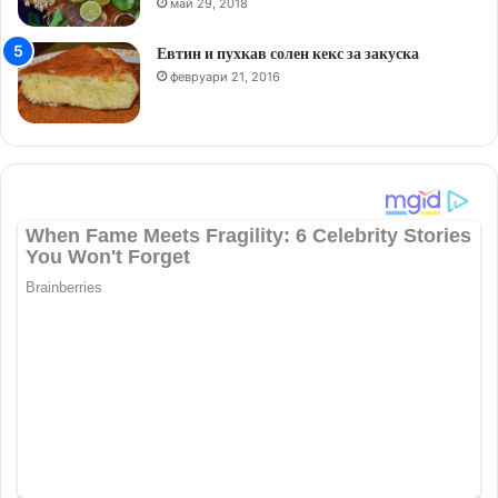
май 29, 2018
Евтин и пухкав солен кекс за закуска
февруари 21, 2016