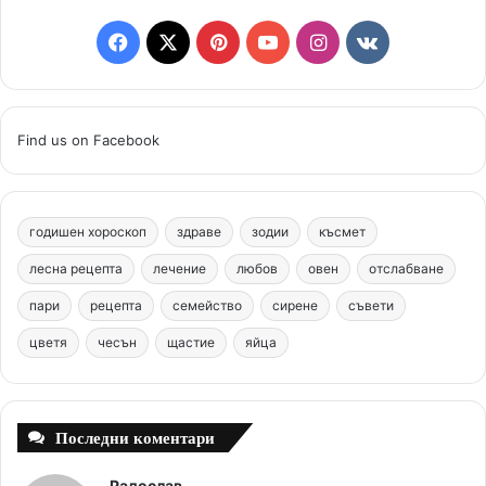
F
X
P
Y
I
v
a
i
o
n
k
c
n
u
s
.
Find us on Facebook
e
t
T
t
c
b
e
u
a
o
годишен хороскоп
здраве
зодии
късмет
o
r
b
g
m
лесна рецепта
лечение
любов
овен
отслабване
o
e
e
r
пари
рецепта
семейство
сирене
съвети
цветя
чесън
k
щастие
s
яйца
a
t
m
Последни коментари
Радослав