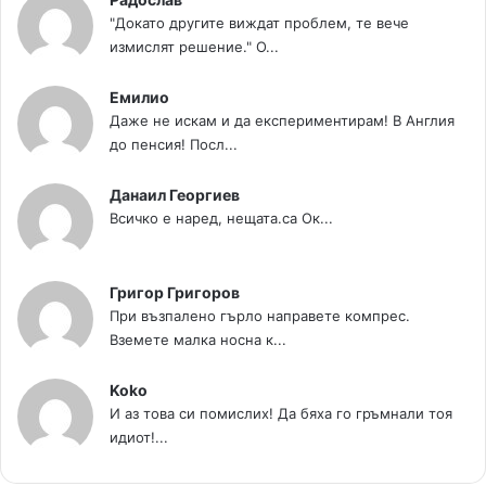
"Докато другите виждат проблем, те вече
измислят решение." О...
Емилио
Даже не искам и да експериментирам! В Англия
до пенсия! Посл...
Данаил Георгиев
Всичко е наред, нещата.са Ок...
Григор Григоров
При възпалено гърло направете компрес.
Вземете малка носна к...
Koko
И аз това си помислих! Да бяха го гръмнали тоя
идиот!...