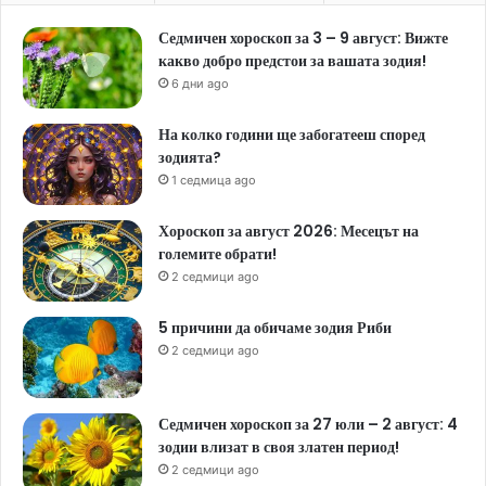
Седмичен хороскоп за 3 – 9 август: Вижте
какво добро предстои за вашата зодия!
6 дни ago
На колко години ще забогатееш според
зодията?
1 седмица ago
Хороскоп за август 2026: Месецът на
големите обрати!
2 седмици ago
5 причини да обичаме зодия Риби
2 седмици ago
Седмичен хороскоп за 27 юли – 2 август: 4
зодии влизат в своя златен период!
2 седмици ago