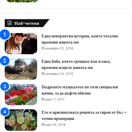
Най-четени
Една невероятна история, която тотално
промени живота ми
ноември 22, 2016
Една баба, която срещнах във влака,
промени изцяло живота ми
ноември 24, 2015
Подрежете мушкатото по този специален
начин, за да цъфти обилно
март 7, 2017
Ето я оригиналната рецепта за сироп от бъз –
точни пропорции
май 29, 2018