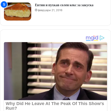
Евтин и пухкав солен кекс за закуска
февруари 21, 2016