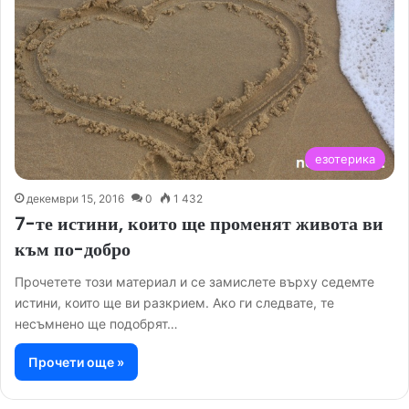
езотерика
декември 15, 2016
0
1 432
7-те истини, които ще променят живота ви
към по-добро
Прочетете този материал и се замислете върху седемте
истини, които ще ви разкрием. Ако ги следвате, те
несъмнено ще подобрят…
Прочети още »