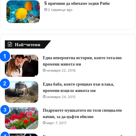
5 причини да обичаме зодия Риби
2 седмици ago
Най-четени
Една невероятна история, която тотално
промени живота ми
ноември 22, 2016
Една баба, която срещнах във влака,
промени изцяло живота ми
ноември 24, 2015
Подрежете мушкатото по този специален
начин, за да цъфти обилно
март 7, 2017