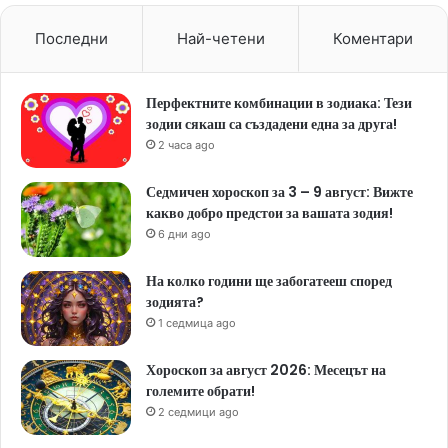
Последни
Най-четени
Коментари
Перфектните комбинации в зодиака: Тези
зодии сякаш са създадени една за друга!
2 часа ago
Седмичен хороскоп за 3 – 9 август: Вижте
какво добро предстои за вашата зодия!
6 дни ago
На колко години ще забогатееш според
зодията?
1 седмица ago
Хороскоп за август 2026: Месецът на
големите обрати!
2 седмици ago