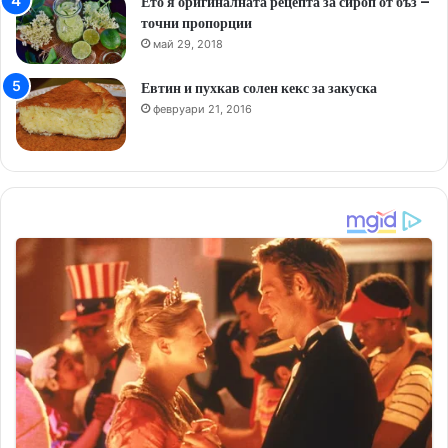
Ето я оригиналната рецепта за сироп от бъз –
точни пропорции
май 29, 2018
Евтин и пухкав солен кекс за закуска
февруари 21, 2016