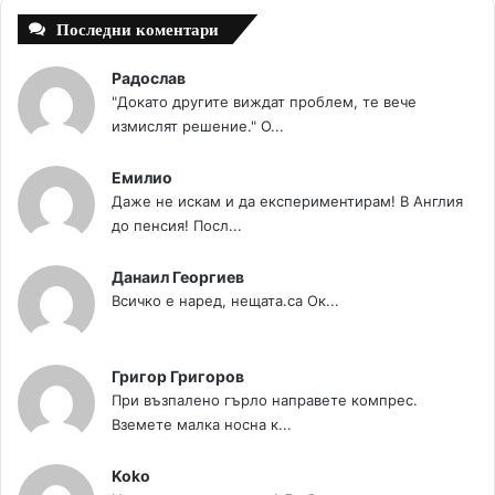
Последни коментари
Радослав
"Докато другите виждат проблем, те вече
измислят решение." О...
Емилио
Даже не искам и да експериментирам! В Англия
до пенсия! Посл...
Данаил Георгиев
Всичко е наред, нещата.са Ок...
Григор Григоров
При възпалено гърло направете компрес.
Вземете малка носна к...
Koko