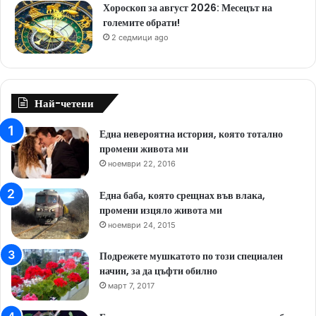
Хороскоп за август 2026: Месецът на
големите обрати!
2 седмици ago
Най-четени
Една невероятна история, която тотално
промени живота ми
ноември 22, 2016
Една баба, която срещнах във влака,
промени изцяло живота ми
ноември 24, 2015
Подрежете мушкатото по този специален
начин, за да цъфти обилно
март 7, 2017