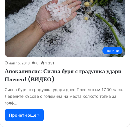
новини
май 15, 2018
0
1 331
Апокалипсис: Силна буря с градушка удари
Плевен! (ВИДЕО)
Силна буря с градушка удари днес Плевен към 17.00 часа.
Ледените късове с големина на места колкото топка за
голф…
Прочети още »