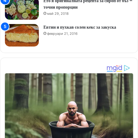
Ето я оригиналната рецепта за сироп от бъз –
точни пропорции
май 29, 2018
Евтин и пухкав солен кекс за закуска
февруари 21, 2016