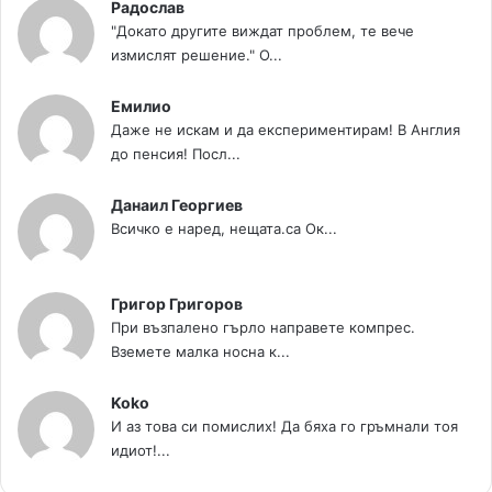
Радослав
"Докато другите виждат проблем, те вече
измислят решение." О...
Емилио
Даже не искам и да експериментирам! В Англия
до пенсия! Посл...
Данаил Георгиев
Всичко е наред, нещата.са Ок...
Григор Григоров
При възпалено гърло направете компрес.
Вземете малка носна к...
Koko
И аз това си помислих! Да бяха го гръмнали тоя
идиот!...