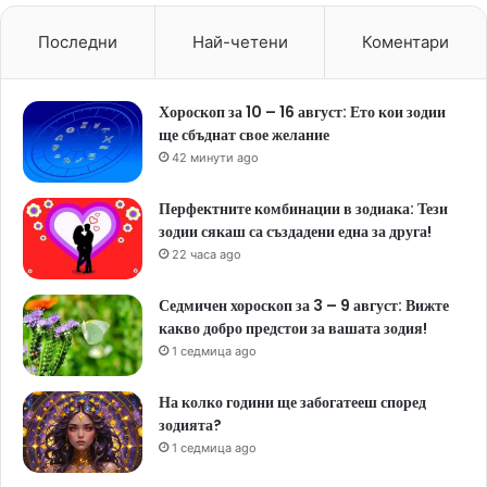
Последни
Най-четени
Коментари
Хороскоп за 10 – 16 август: Ето кои зодии
ще сбъднат свое желание
42 минути ago
Перфектните комбинации в зодиака: Тези
зодии сякаш са създадени една за друга!
22 часа ago
Седмичен хороскоп за 3 – 9 август: Вижте
какво добро предстои за вашата зодия!
1 седмица ago
На колко години ще забогатееш според
зодията?
1 седмица ago