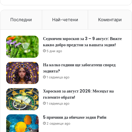
Последни
Най-четени
Коментари
Седмичен хороскоп за 3 – 9 август: Вижте
какво добро предстои за вашата зодия!
5 дни ago
На колко години ще забогатееш според
зодията?
1 седмица ago
Хороскоп за август 2026: Месецът на
големите обрати!
1 седмица ago
5 причини да обичаме зодия Риби
2 седмици ago