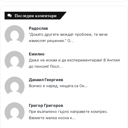
t
m
Последни коментари
Радослав
"Докато другите виждат проблем, те вече
измислят решение." О...
Емилио
Даже не искам и да експериментирам! В Англия
до пенсия! Посл...
Данаил Георгиев
Всичко е наред, нещата.са Ок...
Григор Григоров
При възпалено гърло направете компрес.
Вземете малка носна к...