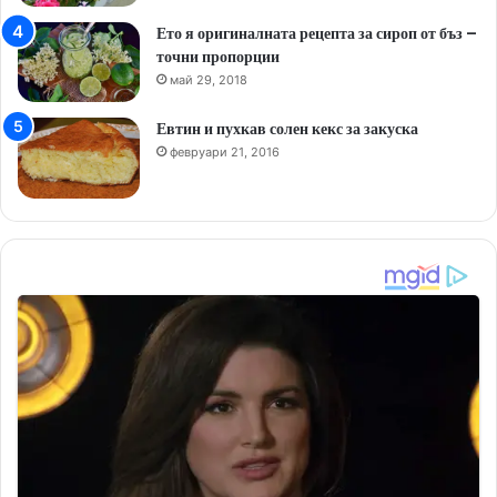
Ето я оригиналната рецепта за сироп от бъз –
точни пропорции
май 29, 2018
Евтин и пухкав солен кекс за закуска
февруари 21, 2016