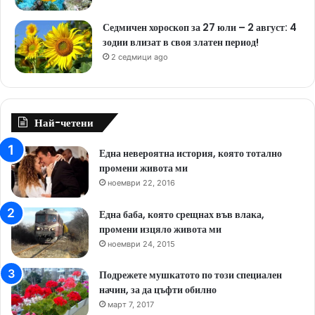
Седмичен хороскоп за 27 юли – 2 август: 4
зодии влизат в своя златен период!
2 седмици ago
Най-четени
Една невероятна история, която тотално
промени живота ми
ноември 22, 2016
Една баба, която срещнах във влака,
промени изцяло живота ми
ноември 24, 2015
Подрежете мушкатото по този специален
начин, за да цъфти обилно
март 7, 2017