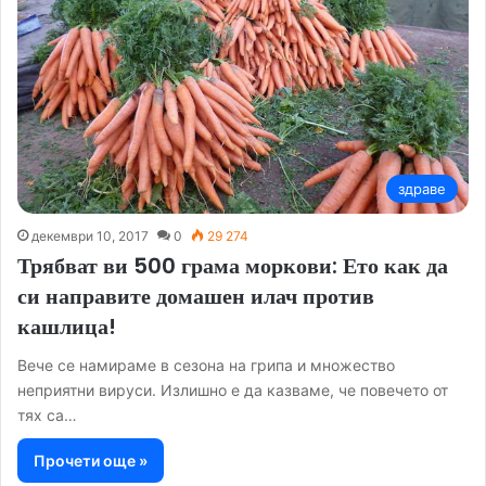
здраве
декември 10, 2017
0
29 274
Трябват ви 500 грама моркови: Ето как да
си направите домашен илач против
кашлица!
Вече се намираме в сезона на грипа и множество
неприятни вируси. Излишно е да казваме, че повечето от
тях са…
Прочети още »