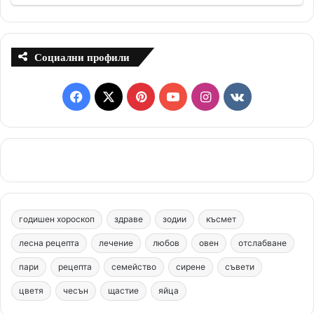
Социални профили
F
X
P
Y
I
v
a
i
o
n
k
c
n
u
s
.
e
t
T
t
c
b
e
u
a
o
годишен хороскоп
здраве
зодии
късмет
o
r
b
g
m
лесна рецепта
лечение
любов
овен
отслабване
o
e
e
r
пари
рецепта
семейство
сирене
съвети
цветя
чесън
k
щастие
s
яйца
a