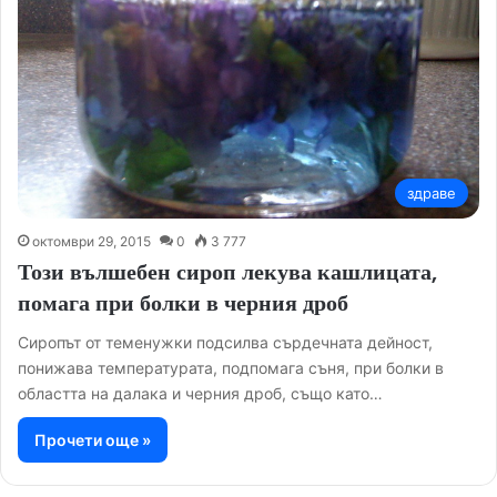
здраве
октомври 29, 2015
0
3 777
Този вълшебен сироп лекува кашлицата,
помага при болки в черния дроб
Сиропът от теменужки подсилва сърдечната дейност,
понижава температурата, подпомага съня, при болки в
областта на далака и черния дроб, също като…
Прочети още »