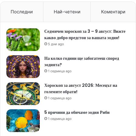
Последни
Най-четени
Коментари
Седмичен хороскоп за 3 – 9 август: Вижте
какво добро предстои за вашата зодия!
5 дни ago
На колко години ще забогатееш според
зодията?
1 седмица ago
Хороскоп за август 2026: Месецът на
големите обрати!
1 седмица ago
5 причини да обичаме зодия Риби
1 седмица ago