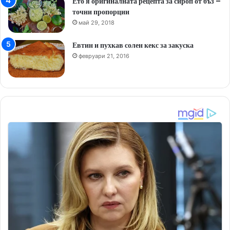
Ето я оригиналната рецепта за сироп от бъз –
точни пропорции
май 29, 2018
Евтин и пухкав солен кекс за закуска
февруари 21, 2016