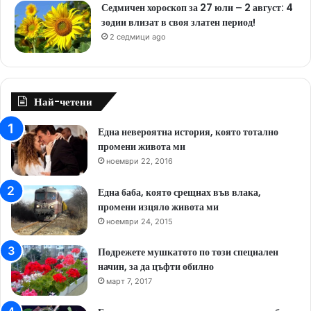
Седмичен хороскоп за 27 юли – 2 август: 4
зодии влизат в своя златен период!
2 седмици ago
Най-четени
Една невероятна история, която тотално
промени живота ми
ноември 22, 2016
Една баба, която срещнах във влака,
промени изцяло живота ми
ноември 24, 2015
Подрежете мушкатото по този специален
начин, за да цъфти обилно
март 7, 2017