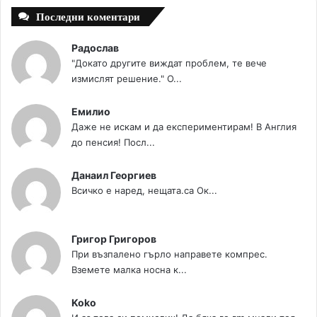
Последни коментари
Радослав
"Докато другите виждат проблем, те вече
измислят решение." О...
Емилио
Даже не искам и да експериментирам! В Англия
до пенсия! Посл...
Данаил Георгиев
Всичко е наред, нещата.са Ок...
Григор Григоров
При възпалено гърло направете компрес.
Вземете малка носна к...
Koko