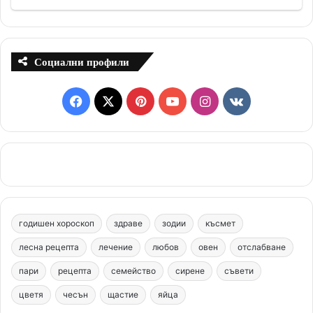
Социални профили
F
X
P
Y
I
v
a
i
o
n
k
c
n
u
s
.
e
t
T
t
c
b
e
u
a
o
годишен хороскоп
здраве
зодии
късмет
o
r
b
g
m
лесна рецепта
лечение
любов
овен
отслабване
o
e
e
r
пари
рецепта
семейство
сирене
съвети
цветя
чесън
k
щастие
s
яйца
a