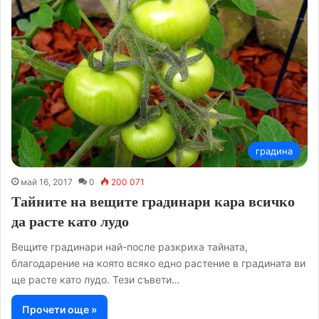
градина
май 16, 2017
0
200 071
Тайните на вещите градинари кара всичко
да расте като лудо
Вещите градинари най-после разкриха тайната,
благодарение на която всяко едно растение в градината ви
ще расте като лудо. Тези съвети…
Прочети още »