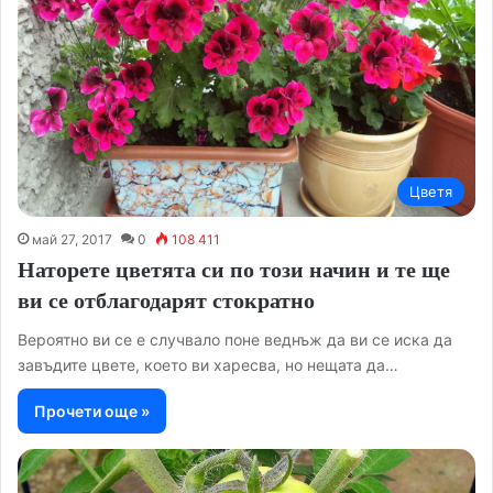
Цветя
май 27, 2017
0
108 411
Наторете цветята си по този начин и те ще
ви се отблагодарят стократно
Вероятно ви се е случвало поне веднъж да ви се иска да
завъдите цвете, което ви харесва, но нещата да…
Прочети още »