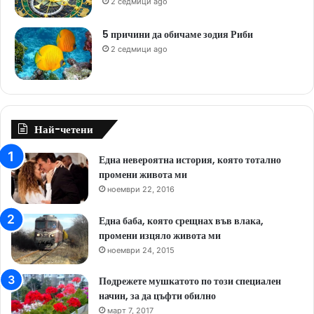
2 седмици ago
5 причини да обичаме зодия Риби
2 седмици ago
Най-четени
Една невероятна история, която тотално
промени живота ми
ноември 22, 2016
Една баба, която срещнах във влака,
промени изцяло живота ми
ноември 24, 2015
Подрежете мушкатото по този специален
начин, за да цъфти обилно
март 7, 2017