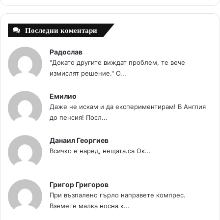
t
m
Последни коментари
Радослав
"Докато другите виждат проблем, те вече
измислят решение." О...
Емилио
Даже не искам и да експериментирам! В Англия
до пенсия! Посл...
Данаил Георгиев
Всичко е наред, нещата.са Ок...
Григор Григоров
При възпалено гърло направете компрес.
Вземете малка носна к...