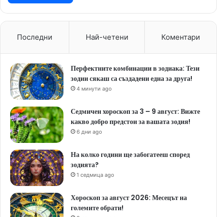
Последни
Най-четени
Коментари
Перфектните комбинации в зодиака: Тези
зодии сякаш са създадени една за друга!
4 минути ago
Седмичен хороскоп за 3 – 9 август: Вижте
какво добро предстои за вашата зодия!
6 дни ago
На колко години ще забогатееш според
зодията?
1 седмица ago
Хороскоп за август 2026: Месецът на
големите обрати!