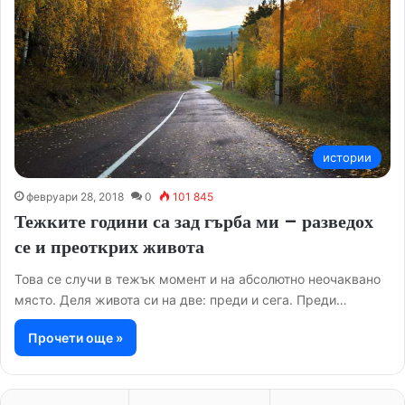
истории
февруари 28, 2018
0
101 845
Тежките години са зад гърба ми – разведох
се и преоткрих живота
Това се случи в тежък момент и на абсолютно неочаквано
място. Деля живота си на две: преди и сега. Преди…
Прочети още »