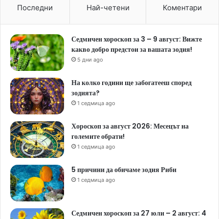
Последни
Най-четени
Коментари
Седмичен хороскоп за 3 – 9 август: Вижте
какво добро предстои за вашата зодия!
5 дни ago
На колко години ще забогатееш според
зодията?
1 седмица ago
Хороскоп за август 2026: Месецът на
големите обрати!
1 седмица ago
5 причини да обичаме зодия Риби
1 седмица ago
Седмичен хороскоп за 27 юли – 2 август: 4