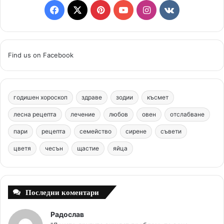
F
X
P
Y
I
v
a
i
o
n
k
c
n
u
s
.
Find us on Facebook
e
t
T
t
c
b
e
u
a
o
годишен хороскоп
здраве
зодии
късмет
o
r
b
g
m
лесна рецепта
лечение
любов
овен
отслабване
o
e
e
r
пари
рецепта
семейство
сирене
съвети
цветя
чесън
k
щастие
s
яйца
a
t
m
Последни коментари
Радослав