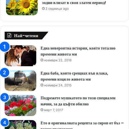
зодии влизат в своя златен период!
2 седмици ago
Най-четени
Една невероятна история, която тотално
промени живота ми
ноември 22, 2016
Една баба, която срещнах във влака,
промени изцяло живота ми
ноември 24, 2015
Подрежете мушкатото по този специален
начин, за да цъфти обилно
март 7, 2017
Ето я оригиналната рецепта за сироп от бъз –
точни пропорции