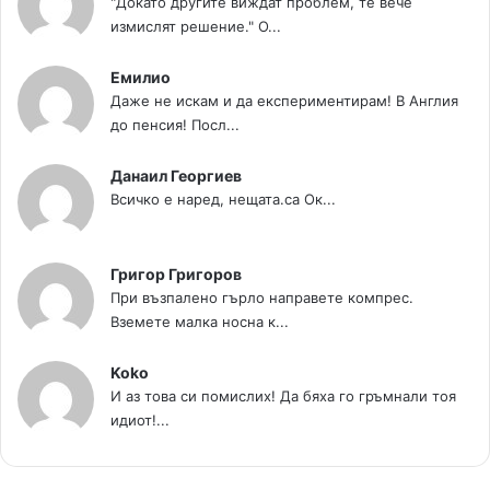
"Докато другите виждат проблем, те вече
измислят решение." О...
Емилио
Даже не искам и да експериментирам! В Англия
до пенсия! Посл...
Данаил Георгиев
Всичко е наред, нещата.са Ок...
Григор Григоров
При възпалено гърло направете компрес.
Вземете малка носна к...
Koko
И аз това си помислих! Да бяха го гръмнали тоя
идиот!...