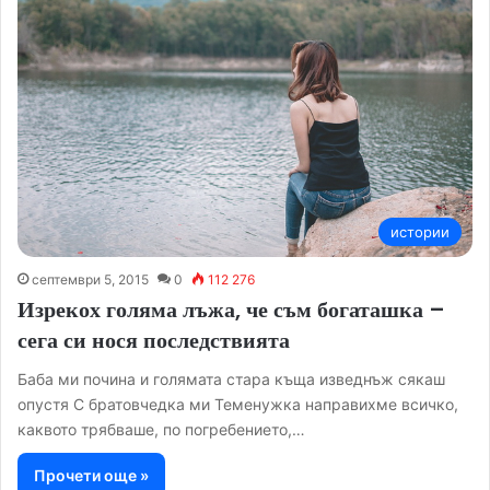
истории
септември 5, 2015
0
112 276
Изрекох голяма лъжа, че съм богаташка –
сега си нося последствията
Баба ми почина и голямата стара къща изведнъж сякаш
опустя С братовчедка ми Теменужка направихме всичко,
каквото трябваше, по погребението,…
Прочети още »