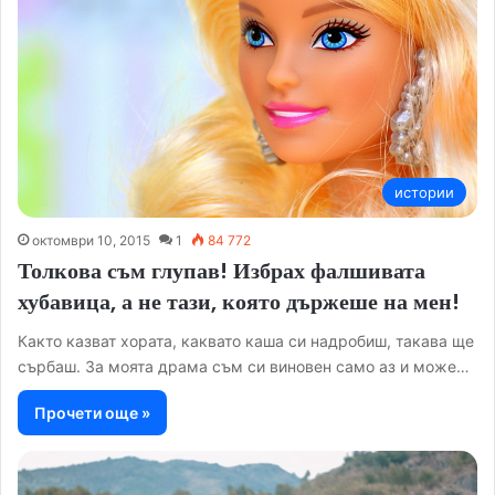
истории
октомври 10, 2015
1
84 772
Толкова съм глупав! Избрах фалшивата
хубавица, а не тази, която държеше на мен!
Както казват хората, каквато каша си надробиш, такава ще
сърбаш. За моята драма съм си виновен само аз и може…
Прочети още »