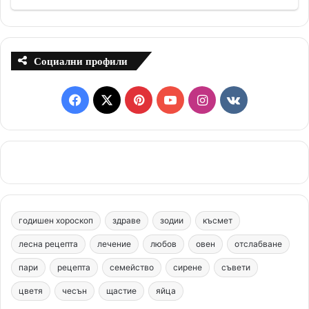
Социални профили
F
X
P
Y
I
v
a
i
o
n
k
c
n
u
s
.
e
t
T
t
c
b
e
u
a
o
годишен хороскоп
здраве
зодии
късмет
o
r
b
g
m
лесна рецепта
лечение
любов
овен
отслабване
o
e
e
r
пари
рецепта
семейство
сирене
съвети
цветя
чесън
k
щастие
s
яйца
a