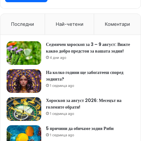
Последни
Най-четени
Коментари
Седмичен хороскоп за 3 – 9 август: Вижте
какво добро предстои за вашата зодия!
4 дни ago
На колко години ще забогатееш според
зодията?
1 седмица ago
Хороскоп за август 2026: Месецът на
големите обрати!
1 седмица ago
5 причини да обичаме зодия Риби
1 седмица ago