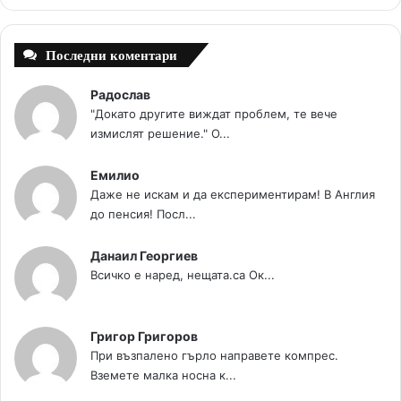
t
m
Последни коментари
Радослав
"Докато другите виждат проблем, те вече
измислят решение." О...
Емилио
Даже не искам и да експериментирам! В Англия
до пенсия! Посл...
Данаил Георгиев
Всичко е наред, нещата.са Ок...
Григор Григоров
При възпалено гърло направете компрес.
Вземете малка носна к...