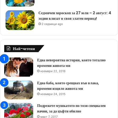
Седмичен хороскоп за 27 юли – 2 август: 4
зодии влизат в своя златен период!
2 седмици ago
Най-четени
Една невероятна история, която тотално
промени живота ми
ноември 22, 2016
Една баба, която срещнах във влака,
промени изцяло живота ми
ноември 24, 2015
Подрежете мушкатото по този специален
начин, за да цъфти обилно
март 7, 2017