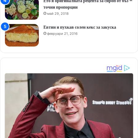
Ето я оригиналната рецепта за сироп от бъз –
точни пропорции
май 29, 2018
Евтин и пухкав солен кекс за закуска
февруари 21, 2016