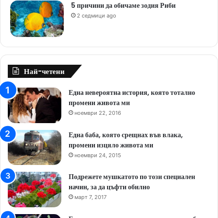
5 причини да обичаме зодия Риби
2 седмици ago
Най-четени
Една невероятна история, която тотално
промени живота ми
ноември 22, 2016
Една баба, която срещнах във влака,
промени изцяло живота ми
ноември 24, 2015
Подрежете мушкатото по този специален
начин, за да цъфти обилно
март 7, 2017