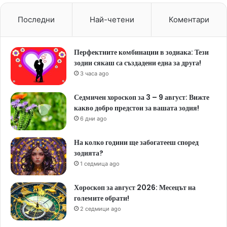
Последни
Най-четени
Коментари
Перфектните комбинации в зодиака: Тези
зодии сякаш са създадени една за друга!
3 часа ago
Седмичен хороскоп за 3 – 9 август: Вижте
какво добро предстои за вашата зодия!
6 дни ago
На колко години ще забогатееш според
зодията?
1 седмица ago
Хороскоп за август 2026: Месецът на
големите обрати!
2 седмици ago