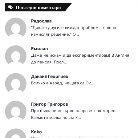
Последни коментари
Радослав
"Докато другите виждат проблем, те вече
измислят решение." О...
Емилио
Даже не искам и да експериментирам! В Англия
до пенсия! Посл...
Данаил Георгиев
Всичко е наред, нещата.са Ок...
Григор Григоров
При възпалено гърло направете компрес.
Вземете малка носна к...
Koko