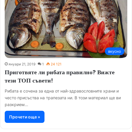
вкусно
януари 21, 2019
1
24 121
Приготвяте ли рибата правилно? Вижте
тези ТОП съвети!
Рибата е сочена за една от най-здравословните храни и
често присъства на трапезата ни. В този материал ще ви
разкрием…
Прочети още »