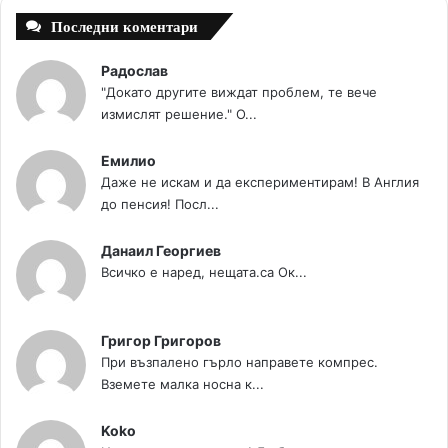
Последни коментари
Радослав
"Докато другите виждат проблем, те вече
измислят решение." О...
Емилио
Даже не искам и да експериментирам! В Англия
до пенсия! Посл...
Данаил Георгиев
Всичко е наред, нещата.са Ок...
Григор Григоров
При възпалено гърло направете компрес.
Вземете малка носна к...
Koko