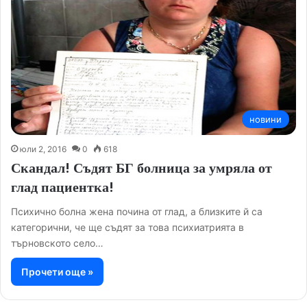
новини
юли 2, 2016
0
618
Скандал! Съдят БГ болница за умряла от
глад пациентка!
Психично болна жена почина от глад, а близките й са
категорични, че ще съдят за това психиатрията в
търновското село…
Прочети още »