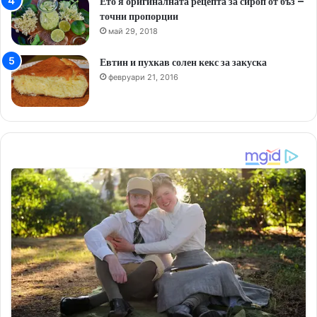
Ето я оригиналната рецепта за сироп от бъз –
точни пропорции
май 29, 2018
Евтин и пухкав солен кекс за закуска
февруари 21, 2016