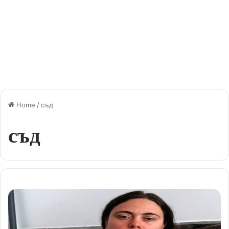
Home
/
съд
съд