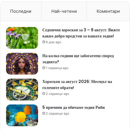
Последни
Най-четени
Коментари
Седмичен хороскоп за 3 – 9 август: Вижте
какво добро предстои за вашата зодия!
6 дни ago
На колко години ще забогатееш според
зодията?
1 седмица ago
Хороскоп за август 2026: Месецът на
големите обрати!
2 седмици ago
5 причини да обичаме зодия Риби
2 седмици ago