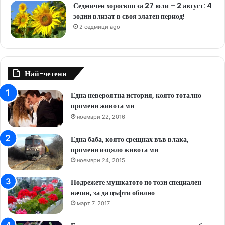
Седмичен хороскоп за 27 юли – 2 август: 4
зодии влизат в своя златен период!
2 седмици ago
Най-четени
Една невероятна история, която тотално
промени живота ми
ноември 22, 2016
Една баба, която срещнах във влака,
промени изцяло живота ми
ноември 24, 2015
Подрежете мушкатото по този специален
начин, за да цъфти обилно
март 7, 2017