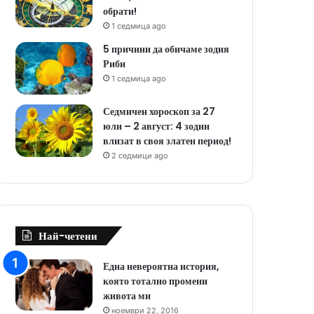
обрати!
1 седмица ago
5 причини да обичаме зодия
Риби
1 седмица ago
Седмичен хороскоп за 27
юли – 2 август: 4 зодии
влизат в своя златен период!
2 седмици ago
Най-четени
Една невероятна история,
която тотално промени
живота ми
ноември 22, 2016