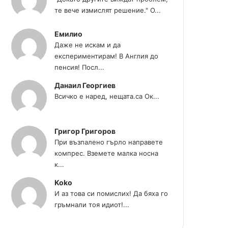
те вече измислят решение." О...
Емилио
Даже не искам и да
експериментирам! В Англия до
пенсия! Посл...
Данаил Георгиев
Всичко е наред, нещата.са Ок...
Григор Григоров
При възпалено гърло направете
компрес. Вземете малка носна
к...
Koko
И аз това си помислих! Да бяха го
гръмнали тоя идиот!...