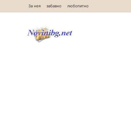
За нея
забавно
любопитно