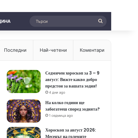
Търси
ДИНА
Последни
Най-четени
Коментари
Седмичен хороскоп за 3 – 9
август: Вижте какво добро
предстои за вашата зодия!
4 дни ago
На колко години ще
забогатееш според зодията?
1 седмица ago
Хороскоп за август 2026:
Месецът на големите