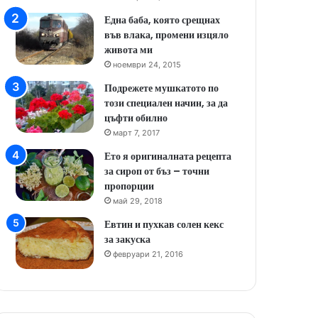
Една баба, която срещнах
във влака, промени изцяло
живота ми
ноември 24, 2015
Подрежете мушкатото по
този специален начин, за да
цъфти обилно
март 7, 2017
Ето я оригиналната рецепта
за сироп от бъз – точни
пропорции
май 29, 2018
Евтин и пухкав солен кекс
за закуска
февруари 21, 2016