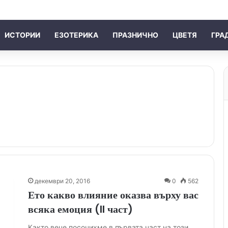
ИСТОРИИ
ЕЗОТЕРИКА
ПРАЗНИЧНО
ЦВЕТЯ
ГРА
декември 20, 2016
0
562
Ето какво влияние оказва върху вас
всяка емоция (II част)
Както вече посочихме в първата част на този