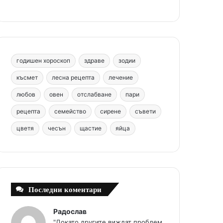
b
e
u
a
o
o
r
b
g
m
o
e
e
r
годишен хороскоп
здраве
зодии
k
s
a
късмет
лесна рецепта
лечение
любов
овен
отслабване
пари
t
m
рецепта
семейство
сирене
съвети
цветя
чесън
щастие
яйца
Последни коментари
Радослав
"Докато другите виждат проблем,