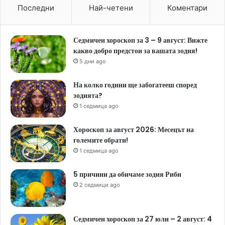
Последни
Най-четени
Коментари
Седмичен хороскоп за 3 – 9 август: Вижте
какво добро предстои за вашата зодия!
5 дни ago
На колко години ще забогатееш според
зодията?
1 седмица ago
Хороскоп за август 2026: Месецът на
големите обрати!
1 седмица ago
5 причини да обичаме зодия Риби
2 седмици ago
Седмичен хороскоп за 27 юли – 2 август: 4