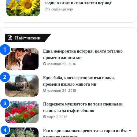
зодии влизат в своя златен период!
2 седмици ago
Най-четени
Една невероятна история, която тотално
промени живота ми
ноември 22, 2016
Една баба, която срещнах във влака,
промени изцяло живота ми
ноември 24, 2015
Подрежете мушкатото по този специален
начин, за да цъфти обилно
март 7, 2017
Ето я оригиналната рецепта за сироп от бъз –
точни пропорции