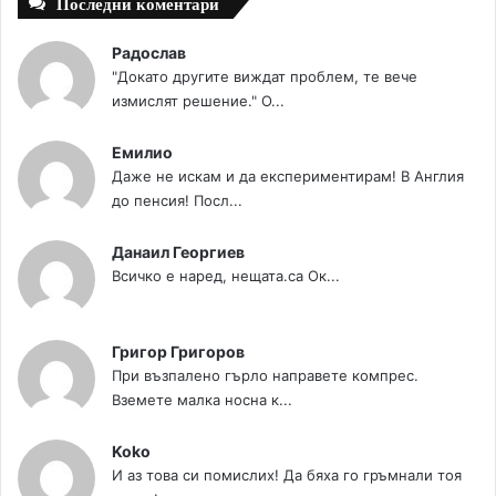
Последни коментари
Радослав
"Докато другите виждат проблем, те вече
измислят решение." О...
Емилио
Даже не искам и да експериментирам! В Англия
до пенсия! Посл...
Данаил Георгиев
Всичко е наред, нещата.са Ок...
Григор Григоров
При възпалено гърло направете компрес.
Вземете малка носна к...
Koko
И аз това си помислих! Да бяха го гръмнали тоя