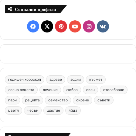
Социални профили
F
X
P
Y
I
v
a
i
o
n
k
c
n
u
s
.
e
t
T
t
c
b
e
u
a
o
годишен хороскоп
здраве
зодии
късмет
o
r
b
g
m
лесна рецепта
лечение
любов
овен
отслабване
o
e
e
r
пари
рецепта
семейство
сирене
съвети
цветя
чесън
k
щастие
s
яйца
a
t
m