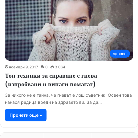
здраве
ноември 9, 2017
0
3 064
Топ техники за справяне с гнева
(изпробвани и винаги помагат)
За никого не е тайна, че гневът е лош съветник. Освен това
нанася редица вреди на здравето ви. За да…
Прочети още »