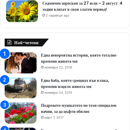
Седмичен хороскоп за 27 юли – 2 август: 4
зодии влизат в своя златен период!
2 седмици ago
Най-четени
Една невероятна история, която тотално
промени живота ми
ноември 22, 2016
Една баба, която срещнах във влака,
промени изцяло живота ми
ноември 24, 2015
Подрежете мушкатото по този специален
начин, за да цъфти обилно
март 7, 2017