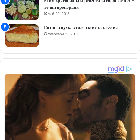
Ето я оригиналната рецепта за сироп от бъз –
точни пропорции
май 29, 2018
Евтин и пухкав солен кекс за закуска
февруари 21, 2016