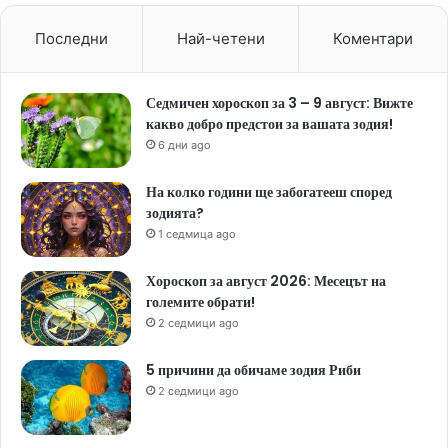
Последни
Най-четени
Коментари
Седмичен хороскоп за 3 – 9 август: Вижте
какво добро предстои за вашата зодия!
6 дни ago
На колко години ще забогатееш според
зодията?
1 седмица ago
Хороскоп за август 2026: Месецът на
големите обрати!
2 седмици ago
5 причини да обичаме зодия Риби
2 седмици ago