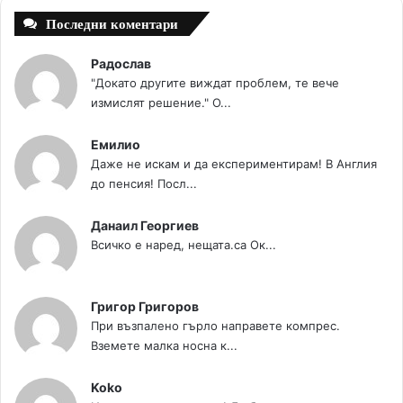
Последни коментари
Радослав
"Докато другите виждат проблем, те вече
измислят решение." О...
Емилио
Даже не искам и да експериментирам! В Англия
до пенсия! Посл...
Данаил Георгиев
Всичко е наред, нещата.са Ок...
Григор Григоров
При възпалено гърло направете компрес.
Вземете малка носна к...
Koko