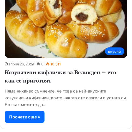
вкусно
април 26, 2024
0
10 511
Козуначени кифлички за Великден – ето
как се приготвят
Няма никакво съмнение, че това са най-вкусните
козуначени кифлички, които някога сте слагали в устата си.
Ето как можете да…
Прочети още »