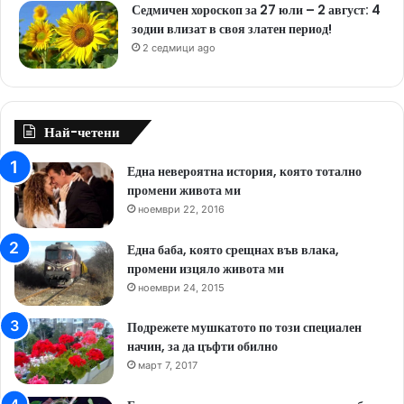
Седмичен хороскоп за 27 юли – 2 август: 4
зодии влизат в своя златен период!
2 седмици ago
Най-четени
Една невероятна история, която тотално
промени живота ми
ноември 22, 2016
Една баба, която срещнах във влака,
промени изцяло живота ми
ноември 24, 2015
Подрежете мушкатото по този специален
начин, за да цъфти обилно
март 7, 2017