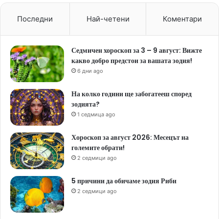
Последни
Най-четени
Коментари
Седмичен хороскоп за 3 – 9 август: Вижте
какво добро предстои за вашата зодия!
6 дни ago
На колко години ще забогатееш според
зодията?
1 седмица ago
Хороскоп за август 2026: Месецът на
големите обрати!
2 седмици ago
5 причини да обичаме зодия Риби
2 седмици ago