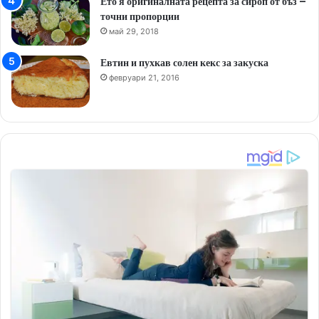
Ето я оригиналната рецепта за сироп от бъз –
точни пропорции
май 29, 2018
Евтин и пухкав солен кекс за закуска
февруари 21, 2016