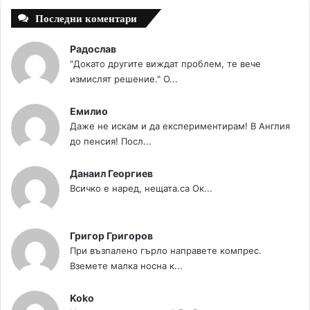
Последни коментари
Радослав
"Докато другите виждат проблем, те вече
измислят решение." О...
Емилио
Даже не искам и да експериментирам! В Англия
до пенсия! Посл...
Данаил Георгиев
Всичко е наред, нещата.са Ок...
Григор Григоров
При възпалено гърло направете компрес.
Вземете малка носна к...
Koko