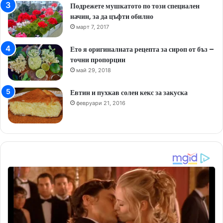
Подрежете мушкатото по този специален
начин, за да цъфти обилно
март 7, 2017
Ето я оригиналната рецепта за сироп от бъз –
точни пропорции
май 29, 2018
Евтин и пухкав солен кекс за закуска
февруари 21, 2016