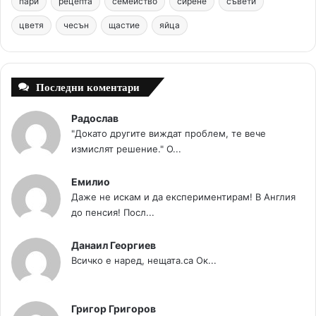
пари
рецепта
семейство
сирене
съвети
цветя
чесън
k
щастие
s
яйца
a
t
m
Последни коментари
Радослав
"Докато другите виждат проблем, те вече
измислят решение." О...
Емилио
Даже не искам и да експериментирам! В Англия
до пенсия! Посл...
Данаил Георгиев
Всичко е наред, нещата.са Ок...
Григор Григоров