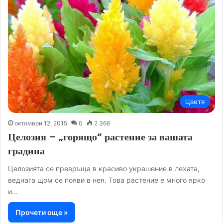
Цветя
октомври 12, 2015
0
2 366
Целозия – „горящо“ растение за вашата
градина
Целозията се превръща в красиво украшение в лехата,
веднага щом се появи в нея. Това растение е много ярко
и…
Прочети още »