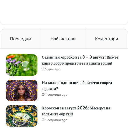
Последни
Най-четени
Коментари
Седмичен хороскоп за 3 – 9 август: Вижте
какво добро предстои за вашата зодия!
5 дни ago
На колко години ще забогатееш според
зодията?
1 седмица ago
Хороскоп за август 2026: Месецът на
големите обрати!
1 седмица ago