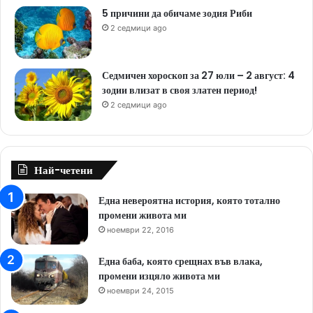
5 причини да обичаме зодия Риби
2 седмици ago
Седмичен хороскоп за 27 юли – 2 август: 4
зодии влизат в своя златен период!
2 седмици ago
Най-четени
Една невероятна история, която тотално
промени живота ми
ноември 22, 2016
Една баба, която срещнах във влака,
промени изцяло живота ми
ноември 24, 2015