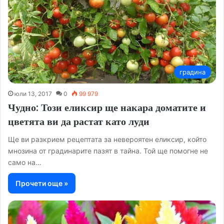
градина
юли 13, 2017
0
99 979
Чудно: Този еликсир ще накара доматите и
цветята ви да растат като луди
Ще ви разкрием рецептата за невероятен еликсир, който
мнозина от градинарите пазят в тайна. Той ще помогне не
само на…
Прочети още »