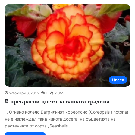
Цветя
октомври 8, 2015
1
2 052
5 прекрасни цветя за вашата градина
1. Огнено колело Багрилният кореопсис (Coreopsis tinctoria)
не е изглеждал така никога досега: на съцветията на
растенията от сорта „Seashells…