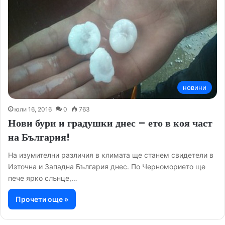
новини
юли 16, 2016
0
763
Нови бури и градушки днес – ето в коя част
на България!
На изумителни различия в климата ще станем свидетели в
Източна и Западна България днес. По Черноморието ще
пече ярко слънце,…
Прочети още »