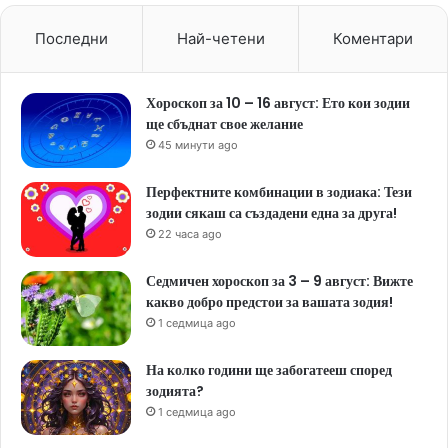
Последни
Най-четени
Коментари
Хороскоп за 10 – 16 август: Ето кои зодии
ще сбъднат свое желание
45 минути ago
Перфектните комбинации в зодиака: Тези
зодии сякаш са създадени една за друга!
22 часа ago
Седмичен хороскоп за 3 – 9 август: Вижте
какво добро предстои за вашата зодия!
1 седмица ago
На колко години ще забогатееш според
зодията?
1 седмица ago