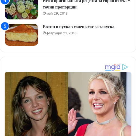
Ето я оригиналната рецепта за сироп от бъз –
точни пропорции
май 29, 2018
Евтин и пухкав солен кекс за закуска
февруари 21, 2016