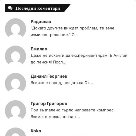
Последни коментари
Радослав
"Докато другите виждат проблем, те вече
измислят решение." О...
Емилио
Даже не искам и да експериментирам! В Англия
до пенсия! Посл...
Данаил Георгиев
Всичко е наред, нещата.са Ок...
Григор Григоров
При възпалено гърло направете компрес.
Вземете малка носна к...
Koko