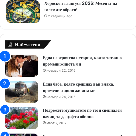
Хороскоп за август 2026: Месецът на
големите обрати!
2 седмици ago
Най-четени
Една невероятна история, която тотално
промени живота ми
ноември 22, 2016
Една баба, която срещнах във влака,
промени изцяло живота ми
ноември 24, 2015
Подрежете мушкатото по този специален
начин, за да цъфти обилно
март 7, 2017