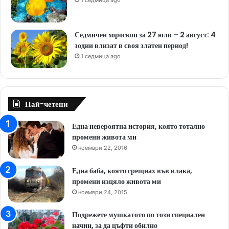
1 седмица ago
Седмичен хороскоп за 27 юли – 2 август: 4
зодии влизат в своя златен период!
1 седмица ago
Най-четени
Една невероятна история, която тотално
промени живота ми
ноември 22, 2016
Една баба, която срещнах във влака,
промени изцяло живота ми
ноември 24, 2015
Подрежете мушкатото по този специален
начин, за да цъфти обилно