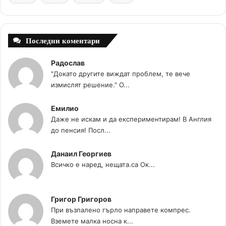
t
m
Последни коментари
Радослав
"Докато другите виждат проблем, те вече
измислят решение." О...
Емилио
Даже не искам и да експериментирам! В Англия
до пенсия! Посл...
Данаил Георгиев
Всичко е наред, нещата.са Ок...
Григор Григоров
При възпалено гърло направете компрес.
Вземете малка носна к...