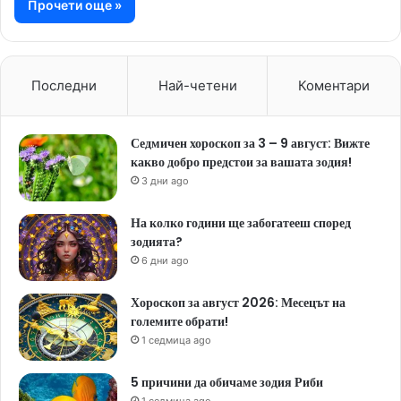
Прочети още »
Последни
Най-четени
Коментари
Седмичен хороскоп за 3 – 9 август: Вижте
какво добро предстои за вашата зодия!
3 дни ago
На колко години ще забогатееш според
зодията?
6 дни ago
Хороскоп за август 2026: Месецът на
големите обрати!
1 седмица ago
5 причини да обичаме зодия Риби