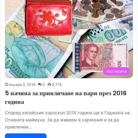
езотерика
януари 2, 2016
0
8 778
5 начина за привличане на пари през 2016
година
Според китайския хороскоп 2016 година ще е Годината на
Огнената маймуна. За да живеем в хармония и за да
привлечем…