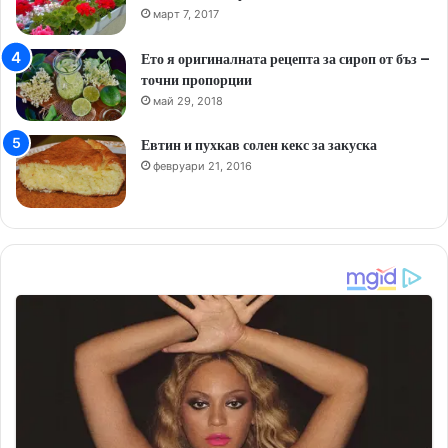
март 7, 2017
Ето я оригиналната рецепта за сироп от бъз –
точни пропорции
май 29, 2018
Евтин и пухкав солен кекс за закуска
февруари 21, 2016