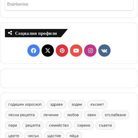
Социални профили
F
X
P
Y
I
v
a
i
o
n
k
c
n
u
s
.
e
t
T
t
c
b
e
u
a
o
годишен хороскоп
здраве
зодии
късмет
o
r
b
g
m
лесна рецепта
лечение
любов
овен
отслабване
o
e
e
r
пари
рецепта
семейство
сирене
съвети
цветя
чесън
k
щастие
s
яйца
a