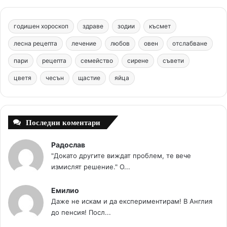
b
e
u
a
o
годишен хороскоп
здраве
зодии
късмет
o
r
b
g
m
лесна рецепта
лечение
любов
овен
отслабване
o
e
e
r
пари
рецепта
семейство
сирене
съвети
цветя
чесън
k
щастие
s
яйца
a
t
m
Последни коментари
Радослав
"Докато другите виждат проблем, те вече
измислят решение." О...
Емилио
Даже не искам и да експериментирам! В Англия
до пенсия! Посл...