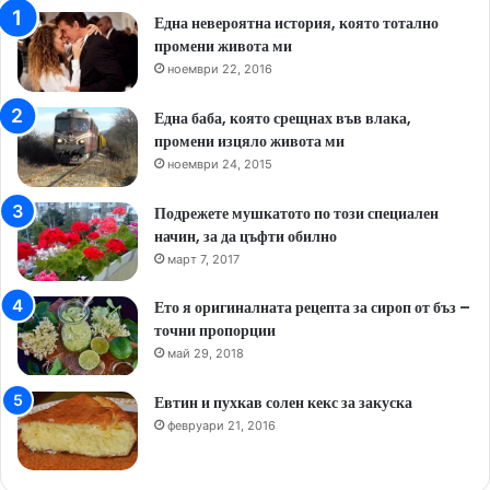
Една невероятна история, която тотално
промени живота ми
ноември 22, 2016
Една баба, която срещнах във влака,
промени изцяло живота ми
ноември 24, 2015
Подрежете мушкатото по този специален
начин, за да цъфти обилно
март 7, 2017
Ето я оригиналната рецепта за сироп от бъз –
точни пропорции
май 29, 2018
Евтин и пухкав солен кекс за закуска
февруари 21, 2016