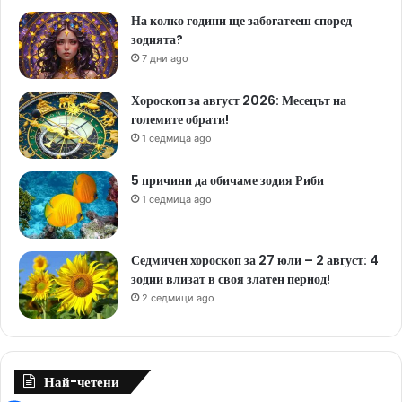
На колко години ще забогатееш според
зодията?
7 дни ago
Хороскоп за август 2026: Месецът на
големите обрати!
1 седмица ago
5 причини да обичаме зодия Риби
1 седмица ago
Седмичен хороскоп за 27 юли – 2 август: 4
зодии влизат в своя златен период!
2 седмици ago
Най-четени