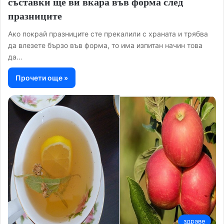
съставки ще ви вкара във форма след
празниците
Ако покрай празниците сте прекалили с храната и трябва
да влезете бързо във форма, то има изпитан начин това
да…
Прочети още »
здраве