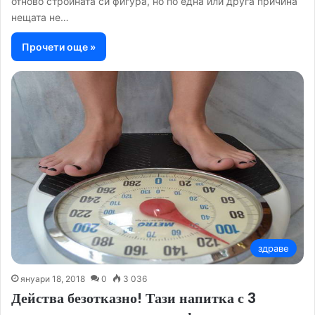
отново стройната си фигура, но по една или друга причина
нещата не…
Прочети още »
здраве
януари 18, 2018
0
3 036
Действа безотказно! Тази напитка с 3