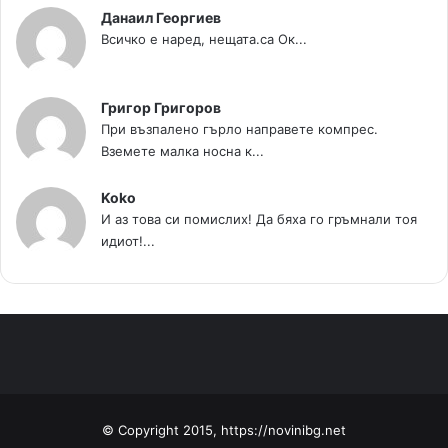
Данаил Георгиев
Всичко е наред, нещата.са Ок...
Григор Григоров
При възпалено гърло направете компрес.
Вземете малка носна к...
Koko
И аз това си помислих! Да бяха го гръмнали тоя
идиот!...
© Copyright 2015, https://novinibg.net