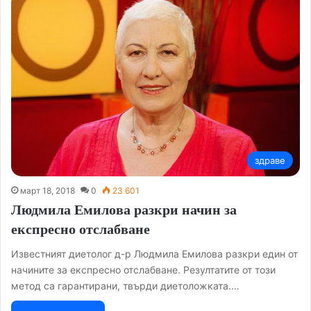
здраве
март 18, 2018
0
23 601
Людмила Емилова разкри начин за
експресно отслабване
Известният диетолог д-р Людмила Емилова разкри един от
начините за експресно отслабване. Резултатите от този
метод са гарантирани, твърди диетоложката.…