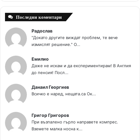
t
m
Последни коментари
Радослав
"Докато другите виждат проблем, те вече
измислят решение." О...
Емилио
Даже не искам и да експериментирам! В Англия
до пенсия! Посл...
Данаил Георгиев
Всичко е наред, нещата.са Ок...
Григор Григоров
При възпалено гърло направете компрес.
Вземете малка носна к...