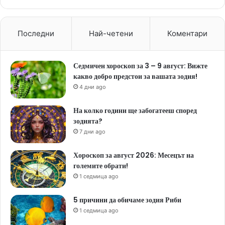
Последни
Най-четени
Коментари
Седмичен хороскоп за 3 – 9 август: Вижте
какво добро предстои за вашата зодия!
4 дни ago
На колко години ще забогатееш според
зодията?
7 дни ago
Хороскоп за август 2026: Месецът на
големите обрати!
1 седмица ago
5 причини да обичаме зодия Риби
1 седмица ago