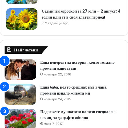
Седмичен хороскоп за 27 юли – 2 август: 4
зодии влизат в своя златен период!
2 седмици ago
Най-четени
Една невероятна история, която тотално
промени живота ми
ноември 22, 2016
Една баба, която срещнах във влака,
промени изцяло живота ми
ноември 24, 2015
Подрежете мушкатото по този специален
начин, за да цъфти обилно
март 7, 2017