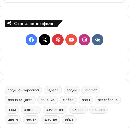
Социални профили
F
X
P
Y
I
v
a
i
o
n
k
c
n
u
s
.
e
t
T
t
c
b
e
u
a
o
годишен хороскоп
здраве
зодии
късмет
o
r
b
g
m
лесна рецепта
лечение
любов
овен
отслабване
o
e
e
r
пари
рецепта
семейство
сирене
съвети
цветя
чесън
k
щастие
s
яйца
a