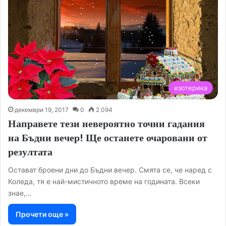
езотерика
декември 19, 2017
0
2 094
Направете тези невероятно точни гадания
на Бъдни вечер! Ще останете очаровани от
резултата
Остават броени дни до Бъдни вечер. Смята се, че наред с
Коледа, тя е най-мистичното време на годината. Всеки
знае,…
Прочети още »