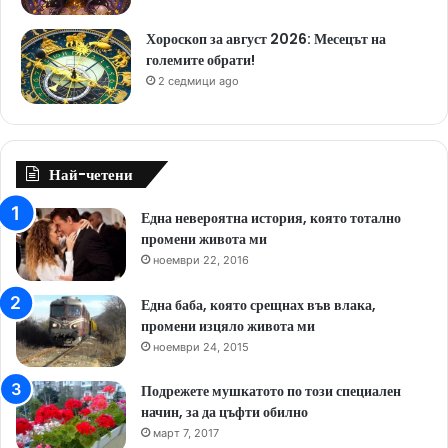
Хороскоп за август 2026: Месецът на
големите обрати!
2 седмици ago
Най-четени
Една невероятна история, която тотално
промени живота ми
ноември 22, 2016
Една баба, която срещнах във влака,
промени изцяло живота ми
ноември 24, 2015
Подрежете мушкатото по този специален
начин, за да цъфти обилно
март 7, 2017