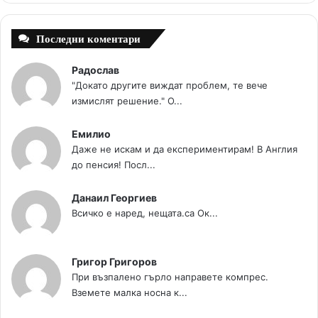
t
m
Последни коментари
Радослав
"Докато другите виждат проблем, те вече
измислят решение." О...
Емилио
Даже не искам и да експериментирам! В Англия
до пенсия! Посл...
Данаил Георгиев
Всичко е наред, нещата.са Ок...
Григор Григоров
При възпалено гърло направете компрес.
Вземете малка носна к...