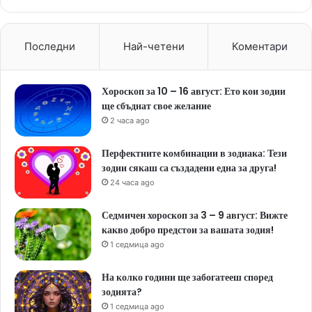
Последни
Най-четени
Коментари
Хороскоп за 10 – 16 август: Ето кои зодии
ще сбъднат свое желание
2 часа ago
Перфектните комбинации в зодиака: Тези
зодии сякаш са създадени една за друга!
24 часа ago
Седмичен хороскоп за 3 – 9 август: Вижте
какво добро предстои за вашата зодия!
1 седмица ago
На колко години ще забогатееш според
зодията?
1 седмица ago