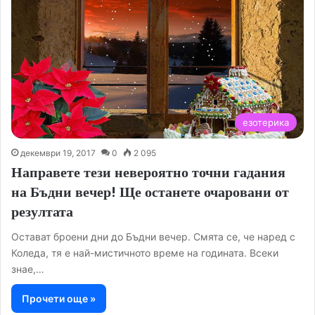
езотерика
декември 19, 2017
0
2 095
Направете тези невероятно точни гадания
на Бъдни вечер! Ще останете очаровани от
резултата
Остават броени дни до Бъдни вечер. Смята се, че наред с
Коледа, тя е най-мистичното време на годината. Всеки
знае,…
Прочети още »