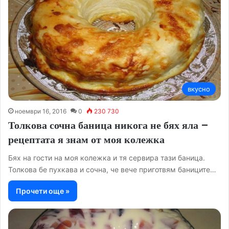
вкусно
ноември 16, 2016
0
230 730
Толкова сочна баница никога не бях яла –
рецептата я знам от моя колежка
Бях на гости на моя колежка и тя сервира тази баница.
Толкова бе пухкава и сочна, че вече приготвям баниците…
Прочети още »