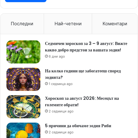
Последни
Най-четени
Коментари
Седмичен хороскоп за 3 – 9 август: Вижте
какво добро предстои за вашата зодия!
6 дни ago
На колко години ще забогатееш според
зодията?
1 седмица ago
Хороскоп за август 2026: Месецът на
големите обрати!
2 седмици ago
5 причини да обичаме зодия Риби
2 седмици ago