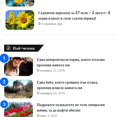
Седмичен хороскоп за 27 юли – 2 август: 4
зодии влизат в своя златен период!
2 седмици ago
Най-четени
Една невероятна история, която тотално
промени живота ми
ноември 22, 2016
Една баба, която срещнах във влака,
промени изцяло живота ми
ноември 24, 2015
Подрежете мушкатото по този специален
начин, за да цъфти обилно
март 7, 2017