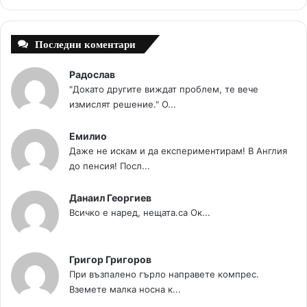
t
m
Последни коментари
Радослав
"Докато другите виждат проблем, те вече
измислят решение." О...
Емилио
Даже не искам и да експериментирам! В Англия
до пенсия! Посл...
Данаил Георгиев
Всичко е наред, нещата.са Ок...
Григор Григоров
При възпалено гърло направете компрес.
Вземете малка носна к...