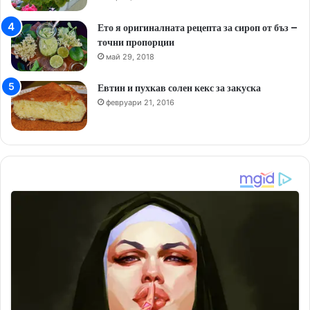
Ето я оригиналната рецепта за сироп от бъз –
точни пропорции
май 29, 2018
Евтин и пухкав солен кекс за закуска
февруари 21, 2016