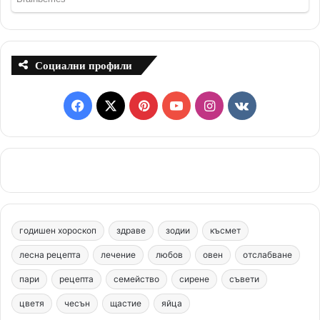
Социални профили
F
X
P
Y
I
v
a
i
o
n
k
c
n
u
s
.
e
t
T
t
c
b
e
u
a
o
годишен хороскоп
здраве
зодии
късмет
o
r
b
g
m
лесна рецепта
лечение
любов
овен
отслабване
o
e
e
r
пари
рецепта
семейство
сирене
съвети
цветя
чесън
k
щастие
s
яйца
a